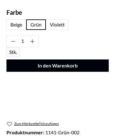
auswählen
Farbe
Beige
Grün
Violett
Produkt Anzahl: Gib den gewünschten Wert ei
Stk.
In den Warenkorb
Zum Merkzettel hinzufügen
Produktnummer:
1141-Grün-002