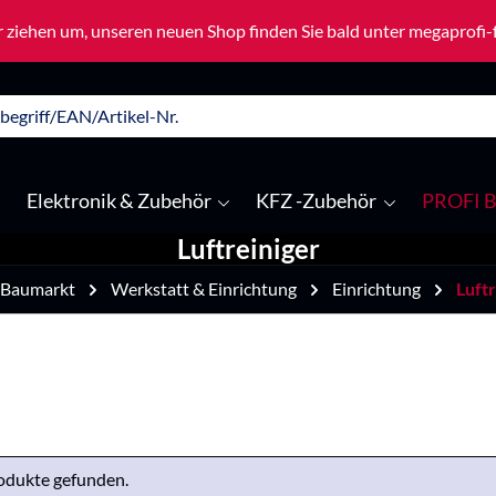
 ziehen um, unseren neuen Shop finden Sie bald unter megaprofi
Elektronik & Zubehör
KFZ -Zubehör
PROFI B
Luftreiniger
 Baumarkt
Werkstatt & Einrichtung
Einrichtung
Luftr
odukte gefunden.