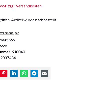
MwSt. zzgl. Versandkosten
riffen. Artikel wurde nachbestellt.
tel hinzufügen
mer:
669
aeco
ummer:
9J0040
12037434