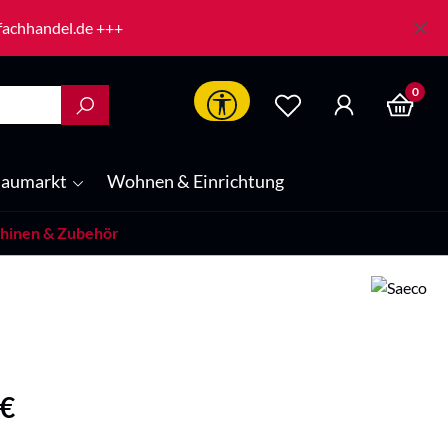
-fachhandel.de +++
0
Werkzeugleiste anzeigen
aumarkt
Wohnen & Einrichtung
hinen & Zubehör
is:
 €