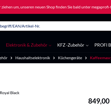
 ziehen um, unseren neuen Shop finden Sie bald unter megaprofi
Elektronik & Zubehör
KFZ -Zubehör
PROFI B
ehör
Haushaltselektronik
Küchengeräte
Kaffeemasc
Regulärer Pre
849,00