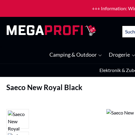
um Hauptinhalt springen
Zur Suche springen
+++ Information: Wir
Camping & Outdoor
Drogerie
Elektronik & Zub
Saeco New Royal Black
Bildergalerie überspringen