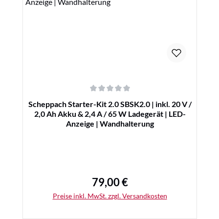
Details
Durchschnittliche Bewertung von 0 von 5 Sternen
Scheppach Starter-Kit 2.0 SBSK2.0 | inkl. 20 V /
2,0 Ah Akku & 2,4 A / 65 W Ladegerät | LED-
Anzeige | Wandhalterung
79,00 €
Regulärer Preis:
Preise inkl. MwSt. zzgl. Versandkosten