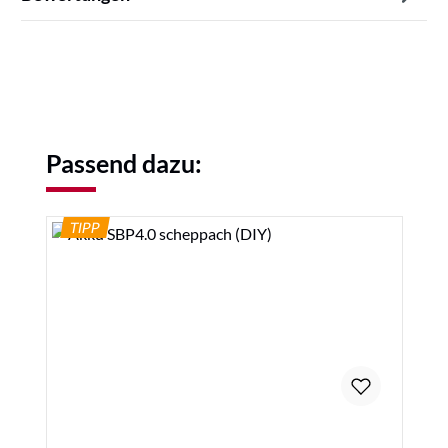
Produktgalerie überspringen
Passend dazu:
TIPP