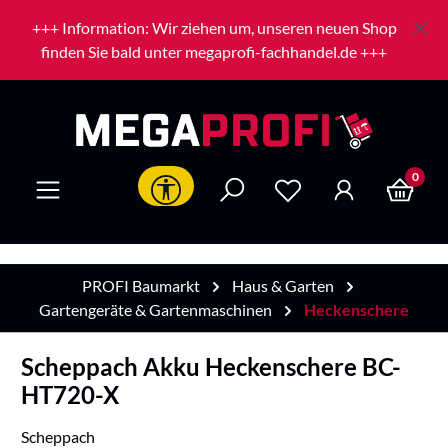
Zum Hauptinhalt springen
+++ Information: Wir ziehen um, unseren neuen Shop
finden Sie bald unter megaprofi-fachhandel.de +++
0
Werkzeugleiste anzeigen
PROFI Baumarkt
Haus & Garten
Gartengeräte & Gartenmaschinen
Heckenschere
Scheppach Akku Heckenschere BC-
HT720-X
Scheppach