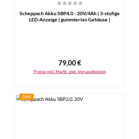
Durchschnittliche Bewertung von 0 von 5 Sternen
Scheppach Akku SBP4.0 - 20V/4Ah | 3-stufige
LED-Anzeige | gummiertes Gehäuse |
79,00 €
Regulärer Preis:
Preise inkl. MwSt. zzgl. Versandkosten
TIPP
Details