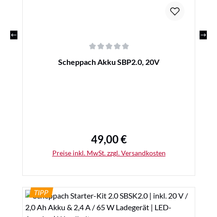
Durchschnittliche Bewertung von 0 von 5 Sternen
Scheppach Akku SBP2.0, 20V
49,00 €
Regulärer Preis:
Preise inkl. MwSt. zzgl. Versandkosten
TIPP