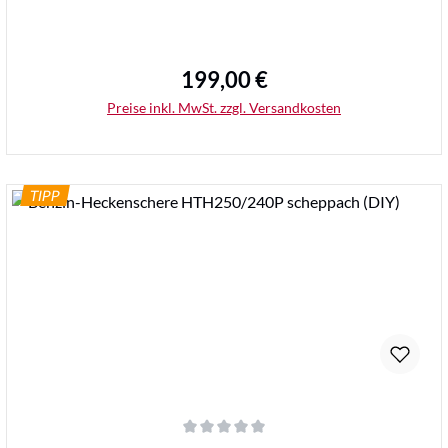
199,00 €
Regulärer Preis:
Preise inkl. MwSt. zzgl. Versandkosten
TIPP
Details