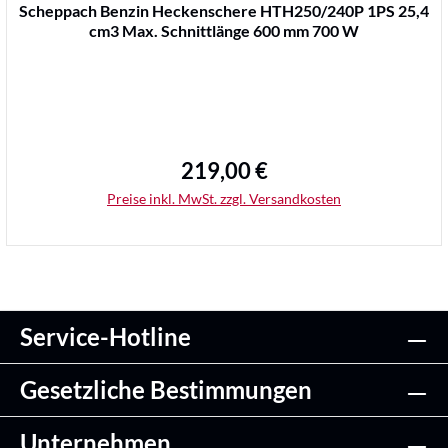
Durchschnittliche Bewertung von 0 von 5 Sternen
Scheppach Benzin Heckenschere HTH250/240P 1PS 25,4
cm3 Max. Schnittlänge 600 mm 700 W
219,00 €
Regulärer Preis:
Preise inkl. MwSt. zzgl. Versandkosten
Service-Hotline
Details
Gesetzliche Bestimmungen
Unternehmen