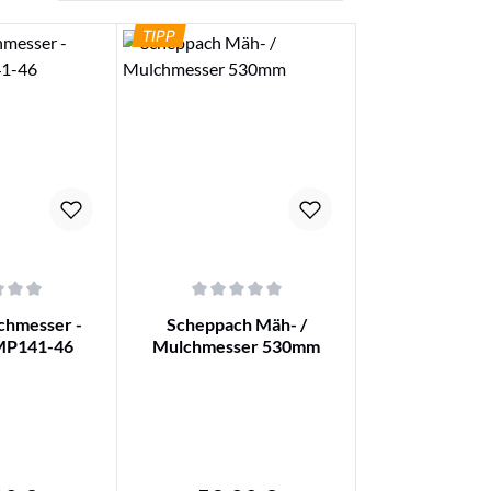
TIPP
nen
che Bewertung von 0 von 5 Sternen
Durchschnittliche Bewertung von 0 von 5 Sterne
chmesser -
Scheppach Mäh- /
MP141-46
Mulchmesser 530mm