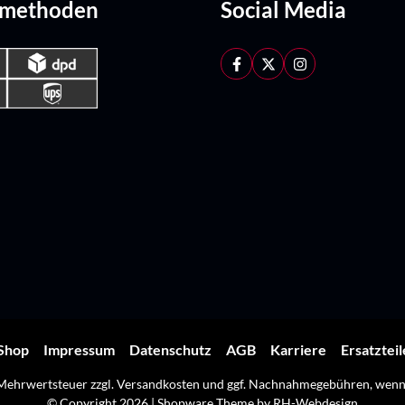
dmethoden
Social Media
Shop
Impressum
Datenschutz
AGB
Karriere
Ersatztei
. Mehrwertsteuer zzgl.
Versandkosten
und ggf. Nachnahmegebühren, wenn 
© Copyright 2026 | Shopware Theme by
RH-Webdesign