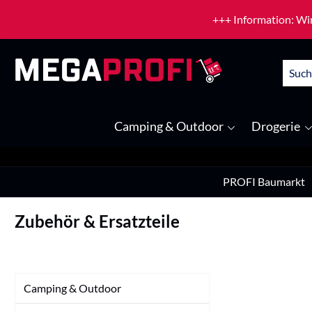
um Hauptinhalt springen
Zur Suche springen
+++ Information: Wir
Camping & Outdoor
Drogerie
PROFI Baumarkt
Zubehör & Ersatzteile
Camping & Outdoor