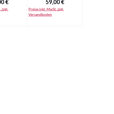
00 €
59,00 €
ärer Preis:
Regulärer Preis:
 zzgl.
Preise inkl. MwSt. zzgl.
Versandkosten
ails
Details