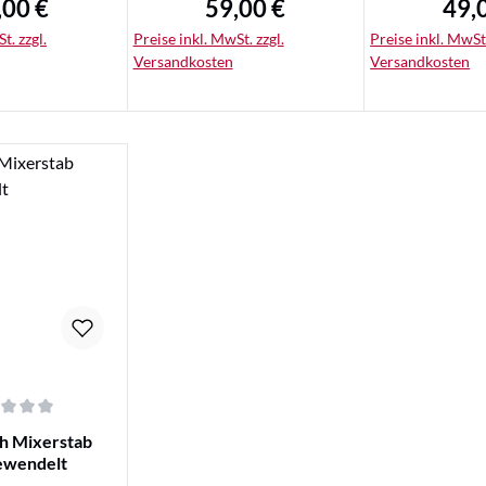
,00 €
59,00 €
49,
ulärer Preis:
Regulärer Preis:
Regul
t. zzgl.
Preise inkl. MwSt. zzgl.
Preise inkl. MwSt.
Versandkosten
Versandkosten
tails
Details
Det
iche Bewertung von 0 von 5 Sternen
h Mixerstab
ewendelt