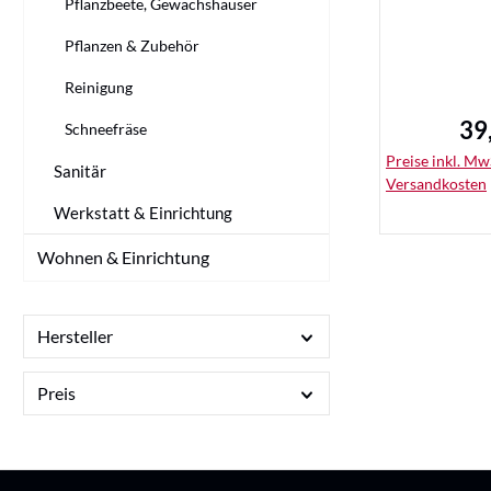
Pflanzbeete, Gewächshäuser
Pflanzen & Zubehör
Reinigung
39
Reg
Schneefräse
Preise inkl. MwS
Sanitär
Versandkosten
Werkstatt & Einrichtung
Wohnen & Einrichtung
De
Hersteller
Preis