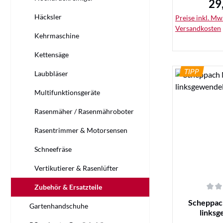
29
Reg
Häcksler
Preise inkl. MwS
Versandkosten
Kehrmaschine
Kettensäge
TIPP
Laubbläser
Multifunktionsgeräte
De
Rasenmäher / Rasenmähroboter
Rasentrimmer & Motorsensen
Schneefräse
Vertikutierer & Rasenlüfter
Zubehör & Ersatzteile
Durchschnittl
Scheppac
Gartenhandschuhe
linksg