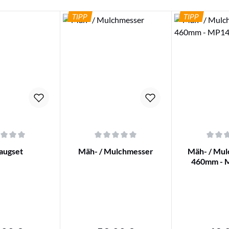
TIPP
TIPP
iche Bewertung von 0 von 5 Sternen
Durchschnittliche Bewertung von 0 von 5 Ster
Durchschnittli
augset
Mäh- / Mulchmesser
Mäh- / Mul
460mm - 