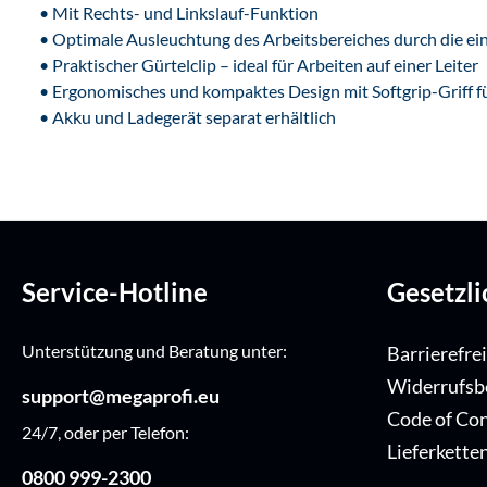
• Mit Rechts- und Linkslauf-Funktion
• Optimale Ausleuchtung des Arbeitsbereiches durch die e
• Praktischer Gürtelclip – ideal für Arbeiten auf einer Leiter
• Ergonomisches und kompaktes Design mit Softgrip-Griff 
• Akku und Ladegerät separat erhältlich
Service-Hotline
Gesetzl
Unterstützung und Beratung unter:
Barrierefre
Widerrufsb
support@megaprofi.eu
Code of Co
24/7, oder per Telefon:
Lieferkette
0800 999-2300