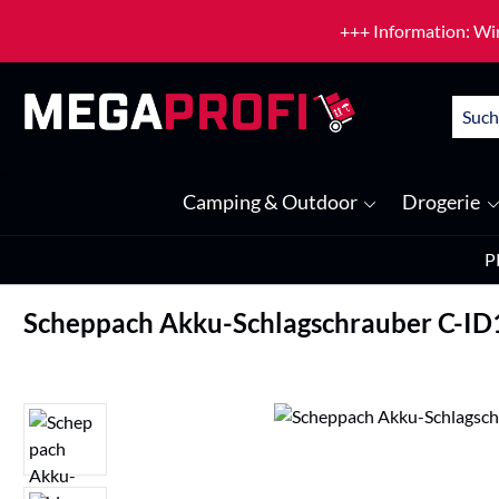
um Hauptinhalt springen
Zur Suche springen
+++ Information: Wir
Camping & Outdoor
Drogerie
P
Scheppach Akku-Schlagschrauber C-ID1
Bildergalerie überspringen