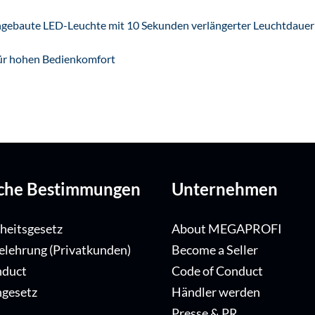
ingebaute LED-Leuchte mit 10 Sekunden verlängerter Leuchtdaue
für hohen Bedienkomfort
iche Bestimmungen
Unternehmen
iheitsgesetz
About MEGAPROFI
elehrung (Privatkunden)
Become a Seller
nduct
Code of Conduct
ngesetz
Händler werden
Presse & PR