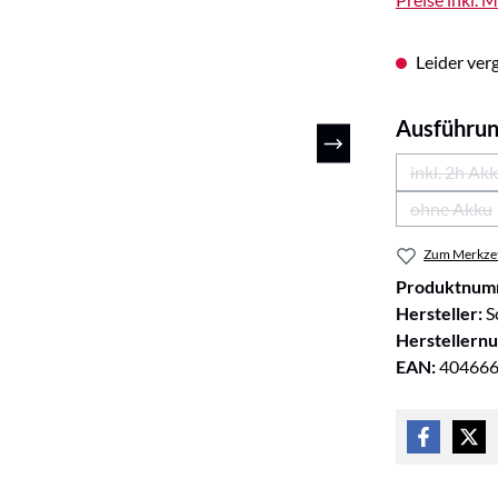
Leider verg
Ausführu
inkl. 2h Ak
ohne Akku
(Diese 
Zum Merkzet
Produktnum
Hersteller:
S
Herstellern
EAN:
40466