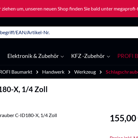
 ziehen um, unseren neuen Shop finden Sie bald unter megaprofi
Elektronik & Zubehör
KFZ -Zubehör
PROFI B
ROFI Baumarkt
Handwerk
Werkzeug
Schlagschraub
80-X, 1/4 Zoll
Regulärer Pre
155,00
Preise inkl. 