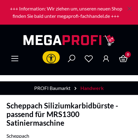
Zum Hauptinhalt springen
+++ Information: Wir ziehen um, unseren neuen Shop
finden Sie bald unter megaprofi-fachhandel.de +++
0
Werkzeugleiste anzeigen
PROFI Baumarkt
Handwerk
Scheppach Siliziumkarbidbürste -
passend für MRS1300
Satiniermaschine
Scheppach