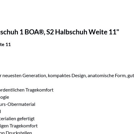
sschuh 1 BOA®, S2 Halbschuh Weite 11"
te 11
euesten Generation, kompaktes Design, anatomische Form, gute Se
rordentlichen Tragekomfort
logie
urs-Obermaterial
l
rialien gefertigt
gigen Tragekomfort
on Druckstellen