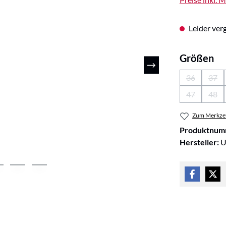
Leider verg
au
Größen
36
37
(Diese Optio
(Die
47
48
(Diese Optio
(Die
Zum Merkzet
Produktnum
Hersteller:
U