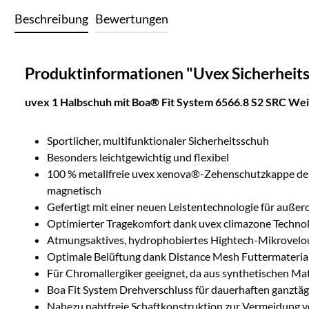
Beschreibung
Bewertungen
Produktinformationen "Uvex Sicherheit
uvex 1 Halbschuh mit Boa® Fit System
6566.8 S2 SRC Wei
Sportlicher, multifunktionaler Sicherheitsschuh
Besonders leichtgewichtig und flexibel
100 % metallfreie uvex xenova®-Zehenschutzkappe der n
magnetisch
Gefertigt mit einer neuen Leistentechnologie für auße
Optimierter Tragekomfort dank uvex climazone Techno
Atmungsaktives, hydrophobiertes Hightech-Mikrovelo
Optimale Belüftung dank Distance Mesh Futtermateria
Für Chromallergiker geeignet, da aus synthetischen Mate
Boa Fit System Drehverschluss für dauerhaften ganztä
Nahezu nahtfreie Schaftkonstruktion zur Vermeidung v