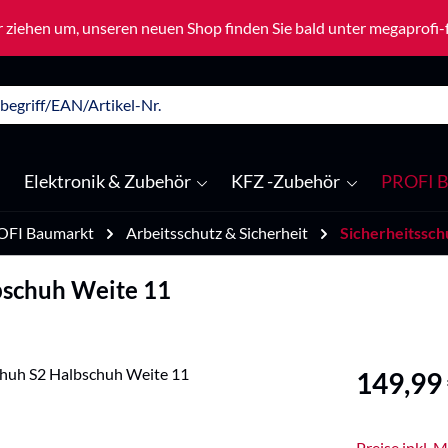
 ziehen um, unseren neuen Shop finden Sie bald unter megaprofi
Elektronik & Zubehör
KFZ -Zubehör
PROFI B
OFI Baumarkt
Arbeitsschutz & Sicherheit
Sicherheitssc
bschuh Weite 11
Regulärer Pre
149,99
Preise inkl. 