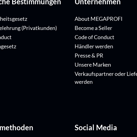
iche Bestimmungen
Unternehmen
iheitsgesetz
About MEGAPROFI
elehrung (Privatkunden)
Become a Seller
nduct
Code of Conduct
ngesetz
Händler werden
Presse & PR
Unsere Marken
Verkaufspartner oder Lief
werden
dmethoden
Social Media