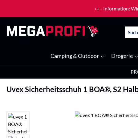
um Hauptinhalt springen
Zur Suche springen
+++ Information: Wir
Camping & Outdoor
Drogerie
PR
Uvex Sicherheitsschuh 1 BOA®, S2 Hal
Bildergalerie überspringen