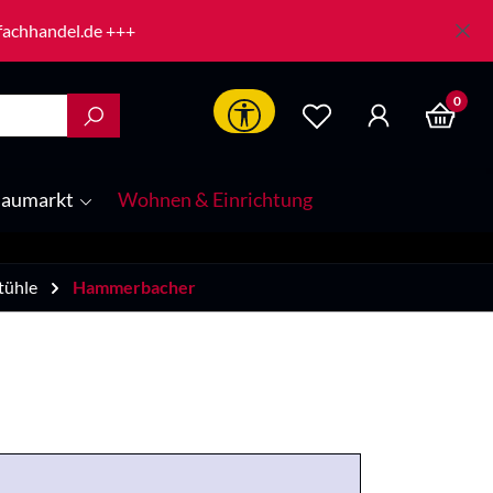
-fachhandel.de +++
0
Werkzeugleiste anzeigen
aumarkt
Wohnen & Einrichtung
tühle
Hammerbacher