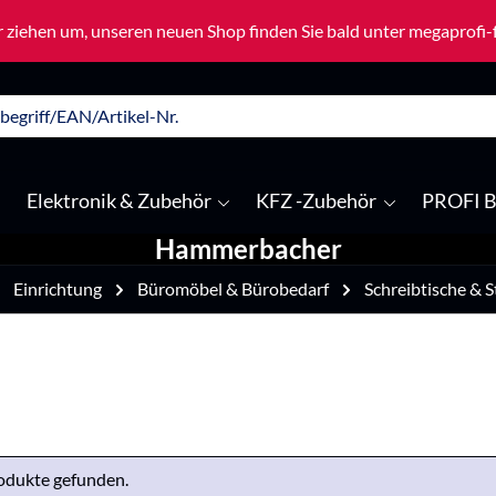
 ziehen um, unseren neuen Shop finden Sie bald unter megaprofi
Elektronik & Zubehör
KFZ -Zubehör
PROFI B
Hammerbacher
Einrichtung
Büromöbel & Bürobedarf
Schreibtische & S
odukte gefunden.