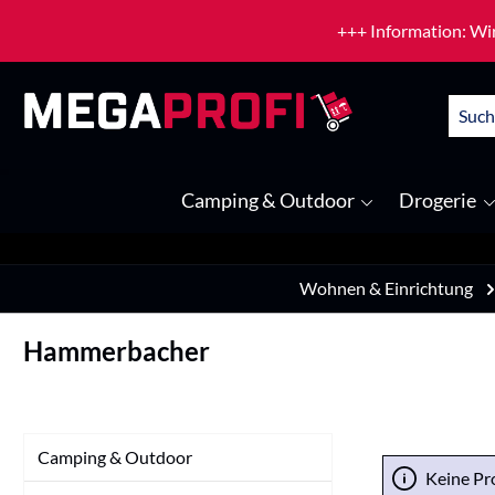
um Hauptinhalt springen
Zur Suche springen
+++ Information: Wir
Camping & Outdoor
Drogerie
Wohnen & Einrichtung
Hammerbacher
Camping & Outdoor
Keine Pr