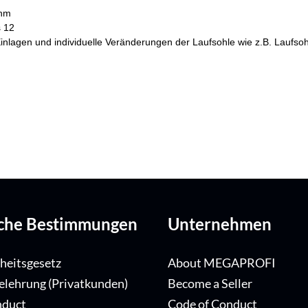
ohm
s 12
he Einlagen und individuelle Veränderungen der Laufsohle wie z.B. Lau
iche Bestimmungen
Unternehmen
iheitsgesetz
About MEGAPROFI
elehrung (Privatkunden)
Become a Seller
nduct
Code of Conduct