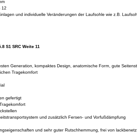
ohm
s 12
he Einlagen und individuelle Veränderungen der Laufsohle wie z.B. Lau
.8 S1 SRC Weite 11
en Generation, kompaktes Design, anatomische Form, gute Seitenstabil
tlichen Tragekomfort
ial
en gefertigt
 Tragekomfort
ckstellen
keitstransportsystem und zusätzlich Fersen- und Vorfußdämpfung
ngseigenschaften und sehr guter Rutschhemmung, frei von lackbenetz