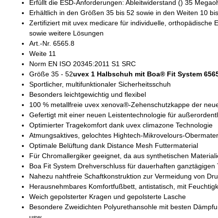
Erfüllt die ESD-Anforderungen: Ableitwiderstand () 35 Mega
Erhältlich in den Größen 35 bis 52 sowie in den Weiten 10 bi
Zertifiziert mit uvex medicare für individuelle, orthopädisc
sowie weitere Lösungen
Art.-Nr. 6565.8
Weite 11
Norm EN ISO 20345:2011 S1 SRC
Größe 35 - 52
uvex 1 Halbschuh mit Boa® Fit System
6565
Sportlicher, multifunktionaler Sicherheitsschuh
Besonders leichtgewichtig und flexibel
100 % metallfreie uvex xenova®-Zehenschutzkappe der neuest
Gefertigt mit einer neuen Leistentechnologie für außerorden
Optimierter Tragekomfort dank uvex climazone Technologie
Atmungsaktives, gelochtes Hightech-Mikrovelours-Obermater
Optimale Belüftung dank Distance Mesh Futtermaterial
Für Chromallergiker geeignet, da aus synthetischen Materiali
Boa Fit System Drehverschluss für dauerhaften ganztägigen
Nahezu nahtfreie Schaftkonstruktion zur Vermeidung von Dru
Herausnehmbares Komfortfußbett, antistatisch, mit Feuchtig
Weich gepolsterter Kragen und gepolsterte Lasche
Besondere Zweidichten Polyurethansohle mit besten Dämpfu
usw.