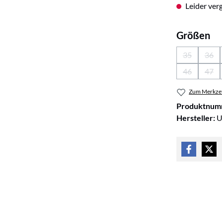
Leider verg
au
Größen
35
36
(Diese Optio
(Die
46
47
(Diese Optio
(Die
Zum Merkzet
Produktnum
Hersteller:
U