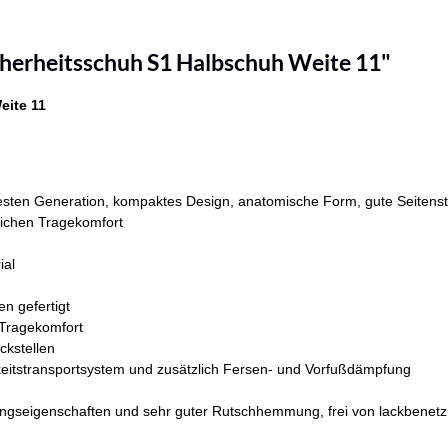
herheitsschuh S1 Halbschuh Weite 11"
eite 11
en Generation, kompaktes Design, anatomische Form, gute Seitenstabil
tlichen Tragekomfort
ial
en gefertigt
 Tragekomfort
ckstellen
keitstransportsystem und zusätzlich Fersen- und Vorfußdämpfung
ngseigenschaften und sehr guter Rutschhemmung, frei von lackbenetz