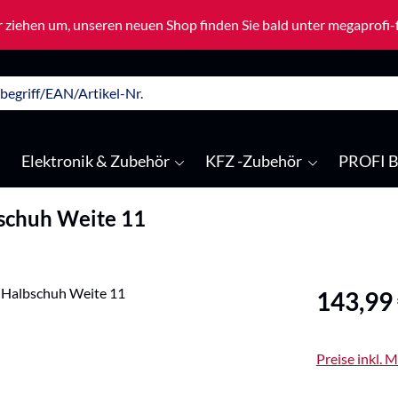
 ziehen um, unseren neuen Shop finden Sie bald unter megaprofi
Elektronik & Zubehör
KFZ -Zubehör
PROFI B
schuh Weite 11
Regulärer Pre
143,99
Preise inkl. 