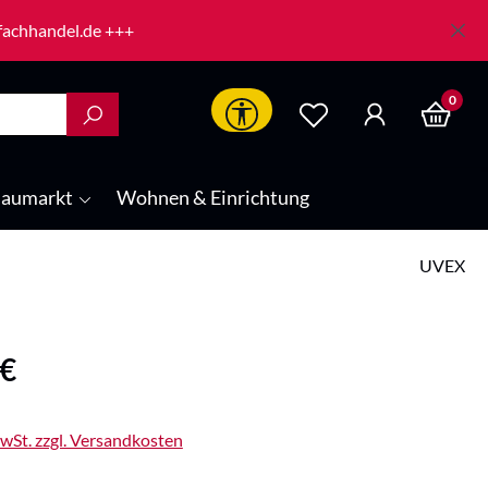
-fachhandel.de +++
0
Werkzeugleiste anzeigen
aumarkt
Wohnen & Einrichtung
UVEX
is:
 €
MwSt. zzgl. Versandkosten