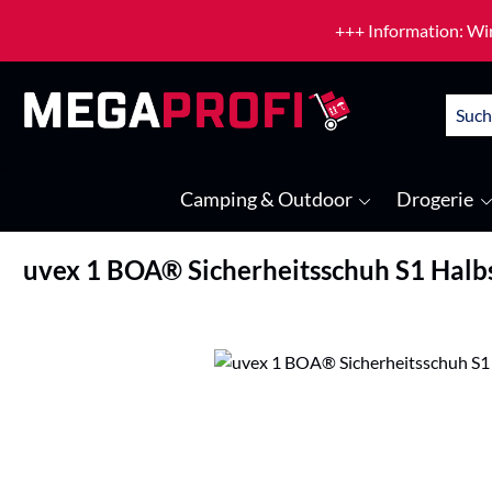
um Hauptinhalt springen
Zur Suche springen
+++ Information: Wir
Camping & Outdoor
Drogerie
uvex 1 BOA® Sicherheitsschuh S1 Halb
Bildergalerie überspringen