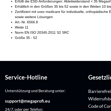
Erfüllt die ESD-Anforderungen: Ableitwiderstand < 35 Mega
Erhältlich in den Größen 35 bis 52 sowie in den Weiten 10 bi
Zertifiziert mit uvex medicare für individuelle, orthopädisc
sowie weitere Lösungen
Art.-Nr. 6566.8
Weite 11
Norm EN ISO 20345:2011 S2 SRC
Größe 35 - 52
Service-Hotline
Gesetzl
Unterstützung und Beratung unter:
Barrierefre
Widerrufsb
support@megaprofi.eu
Code of Co
24/7, oder per Telefon: