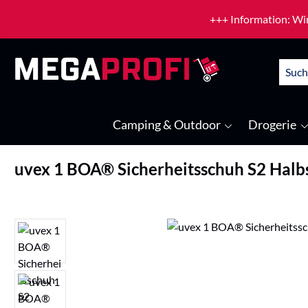
um Hauptinhalt springen
Zur Suche springen
+++ Information: Wir
Camping & Outdoor
Drogerie
uvex 1 BOA® Sicherheitsschuh S2 Halb
Bildergalerie überspringen