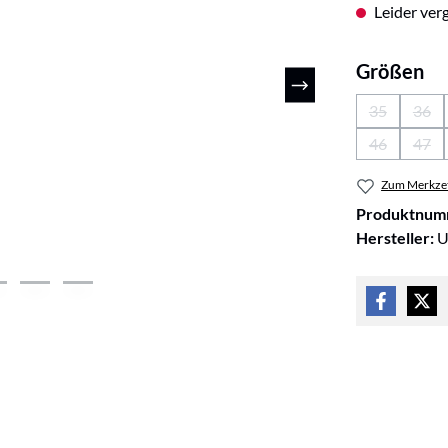
Leider verg
au
Größen
35
36
(Diese Optio
(Die
46
47
(Diese Optio
(Die
Zum Merkzet
Produktnum
Hersteller:
U