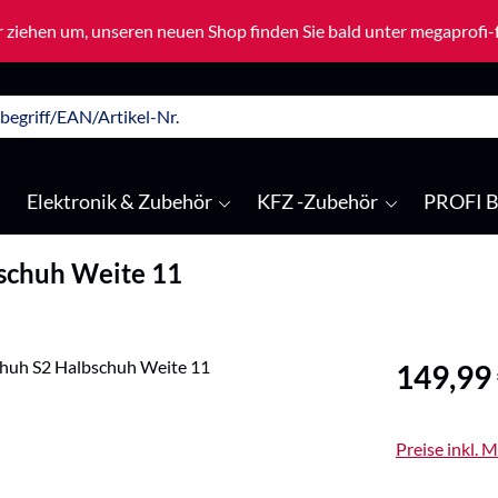
 ziehen um, unseren neuen Shop finden Sie bald unter megaprofi
Elektronik & Zubehör
KFZ -Zubehör
PROFI B
schuh Weite 11
Regulärer Pre
149,99
Preise inkl. 