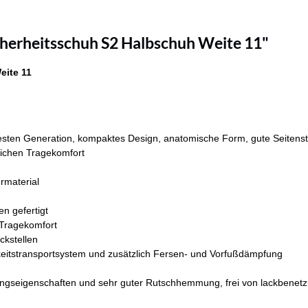
herheitsschuh S2 Halbschuh Weite 11"
eite 11
en Generation, kompaktes Design, anatomische Form, gute Seitenstabil
tlichen Tragekomfort
rmaterial
en gefertigt
 Tragekomfort
ckstellen
keitstransportsystem und zusätzlich Fersen- und Vorfußdämpfung
ngseigenschaften und sehr guter Rutschhemmung, frei von lackbenetz