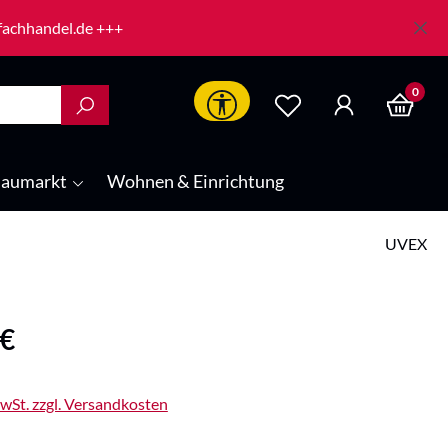
-fachhandel.de +++
0
Werkzeugleiste anzeigen
aumarkt
Wohnen & Einrichtung
UVEX
is:
 €
MwSt. zzgl. Versandkosten