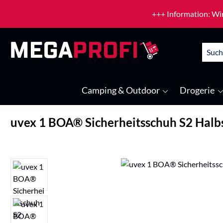
um Hauptinhalt springen
Zur Suche springen
+++ Information: Wir
Camping & Outdoor
Drogerie
uvex 1 BOA® Sicherheitsschuh S2 Halb
Bildergalerie überspringen