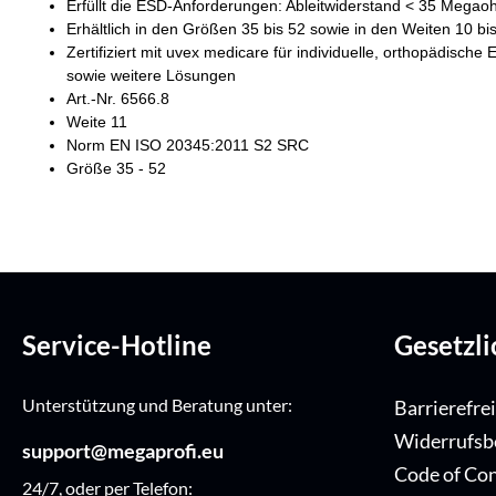
Erfüllt die ESD-Anforderungen: Ableitwiderstand < 35 Mega
Erhältlich in den Größen 35 bis 52 sowie in den Weiten 10 bi
Zertifiziert mit uvex medicare für individuelle, orthopädisc
sowie weitere Lösungen
Art.-Nr. 6566.8
Weite 11
Norm EN ISO 20345:2011 S2 SRC
Größe 35 - 52
Service-Hotline
Gesetzl
Unterstützung und Beratung unter:
Barrierefre
Widerrufsb
support@megaprofi.eu
Code of Co
24/7, oder per Telefon: