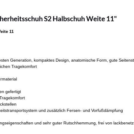
herheitsschuh S2 Halbschuh Weite 11"
eite 11
en Generation, kompaktes Design, anatomische Form, gute Seitenstabil
tlichen Tragekomfort
rmaterial
en gefertigt
 Tragekomfort
ckstellen
keitstransportsystem und zusätzlich Fersen- und Vorfußdämpfung
ngseigenschaften und sehr guter Rutschhemmung, frei von lackbenetz