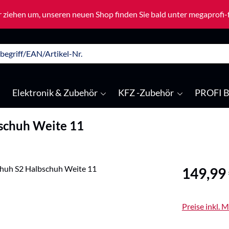
 ziehen um, unseren neuen Shop finden Sie bald unter megaprofi
Elektronik & Zubehör
KFZ -Zubehör
PROFI B
schuh Weite 11
Regulärer Pre
149,99
Preise inkl. 