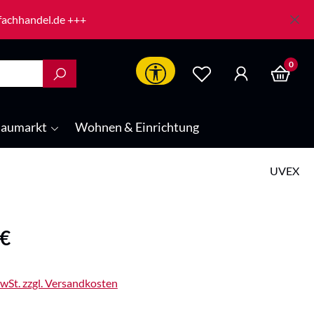
-fachhandel.de +++
0
Werkzeugleiste anzeigen
aumarkt
Wohnen & Einrichtung
UVEX
is:
 €
MwSt. zzgl. Versandkosten