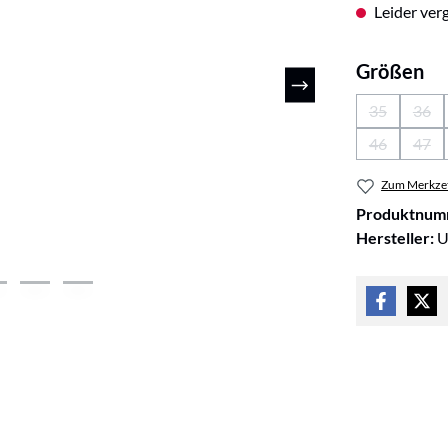
Leider verg
au
Größen
35
36
(Diese Optio
(Die
46
47
(Diese Optio
(Die
Zum Merkzet
Produktnum
Hersteller:
U