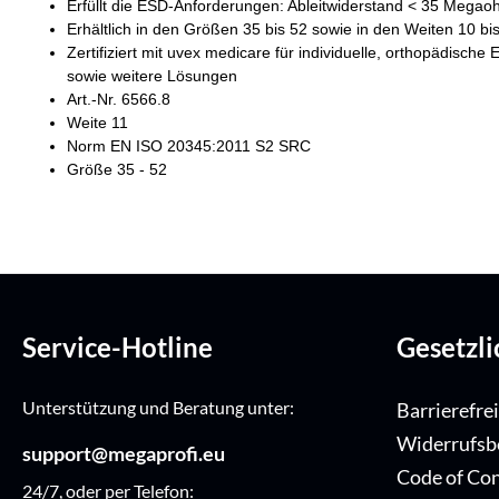
Erfüllt die ESD-Anforderungen: Ableitwiderstand < 35 Mega
Erhältlich in den Größen 35 bis 52 sowie in den Weiten 10 bi
Zertifiziert mit uvex medicare für individuelle, orthopädisc
sowie weitere Lösungen
Art.-Nr. 6566.8
Weite 11
Norm EN ISO 20345:2011 S2 SRC
Größe 35 - 52
Service-Hotline
Gesetzl
Unterstützung und Beratung unter:
Barrierefre
Widerrufsb
support@megaprofi.eu
Code of Co
24/7, oder per Telefon: