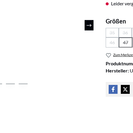
Leider verg
au
Größen
35
36
(Diese Optio
(Die
46
47
(Diese Optio
(Die
Zum Merkzet
Produktnum
Hersteller:
U