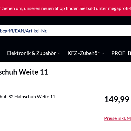
 ziehen um, unseren neuen Shop finden Sie bald unter megaprofi
Elektronik & Zubehör
KFZ -Zubehör
PROFI B
schuh Weite 11
Regulärer Pre
149,99
Preise inkl. 