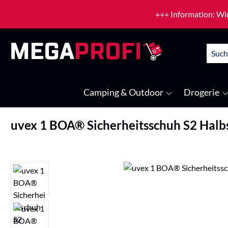
um Hauptinhalt springen
Zur Suche springen
+++ Information: Wir
Camping & Outdoor
Drogerie
uvex 1 BOA® Sicherheitsschuh S2 Halb
Bildergalerie überspringen