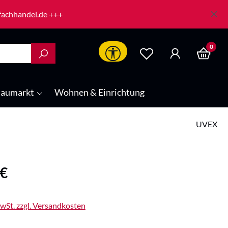
-fachhandel.de +++
0
Werkzeugleiste anzeigen
aumarkt
Wohnen & Einrichtung
UVEX
is:
 €
MwSt. zzgl. Versandkosten