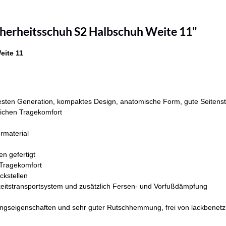
herheitsschuh S2 Halbschuh Weite 11"
eite 11
en Generation, kompaktes Design, anatomische Form, gute Seitenstabil
tlichen Tragekomfort
rmaterial
en gefertigt
 Tragekomfort
ckstellen
keitstransportsystem und zusätzlich Fersen- und Vorfußdämpfung
ngseigenschaften und sehr guter Rutschhemmung, frei von lackbenetz