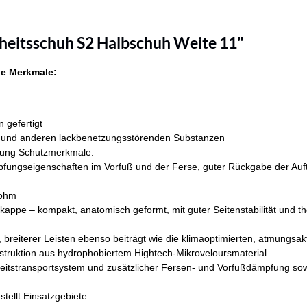
heitsschuh S2 Halbschuh Weite 11"
e Merkmale:
 gefertigt
ern und anderen lackbenetzungsstörenden Substanzen
ierung Schutzmerkmale:
pfungseigenschaften im Vorfuß und der Ferse, guter Rückgabe der Auf
aohm
ppe – kompakt, anatomisch geformt, mit guter Seitenstabilität und the
 breiterer Leisten ebenso beiträgt wie die klimaoptimierten, atmungsak
struktion aus hydrophobiertem Hightech-Mikroveloursmaterial
keitstransportsystem und zusätzlicher Fersen- und Vorfußdämpfung so
ellt Einsatzgebiete: