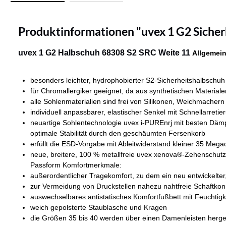
Produktinformationen "uvex 1 G2 Sicher
uvex 1 G2 Halbschuh 68308 S2 SRC Weite 11
Allgemein
besonders leichter, hydrophobierter S2-Sicherheitshalbschuh
für Chromallergiker geeignet, da aus synthetischen Materialen
alle Sohlenmaterialien sind frei von Silikonen, Weichmach
individuell anpassbarer, elastischer Senkel mit Schnellarret
neuartige Sohlentechnologie uvex i-PUREnrj mit besten Däm
optimale Stabilität durch den geschäumten Fersenkorb
erfüllt die ESD-Vorgabe mit Ableitwiderstand kleiner 35 Meg
neue, breitere, 100 % metallfreie uvex xenova®-Zehenschutzka
Passform Komfortmerkmale:
außerordentlicher Tragekomfort, zu dem ein neu entwickelter,
zur Vermeidung von Druckstellen nahezu nahtfreie Schaftkon
auswechselbares antistatisches Komfortfußbett mit Feuchtig
weich gepolsterte Staublasche und Kragen
die Größen 35 bis 40 werden über einen Damenleisten hergest