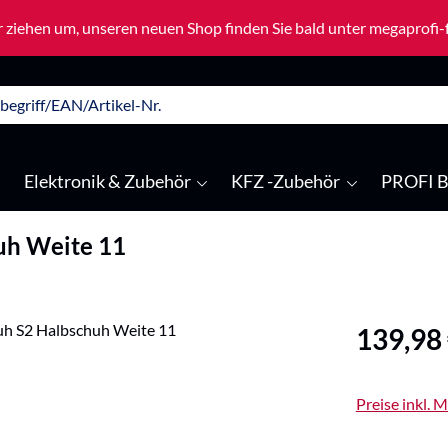
 ziehen um, unseren neuen Shop finden Sie bald unter megaprofi
Elektronik & Zubehör
KFZ -Zubehör
PROFI B
uh Weite 11
Regulärer Pre
139,98
Preise inkl. 