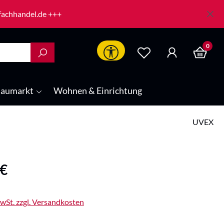
-fachhandel.de +++
0
Werkzeugleiste anzeigen
aumarkt
Wohnen & Einrichtung
UVEX
is:
 €
MwSt. zzgl. Versandkosten