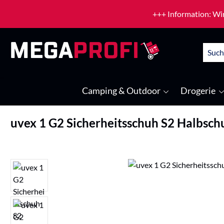
um Hauptinhalt springen
Zur Suche springen
+++ Information: Wir
Camping & Outdoor
Drogerie
uvex 1 G2 Sicherheitsschuh S2 Halbsch
Bildergalerie überspringen