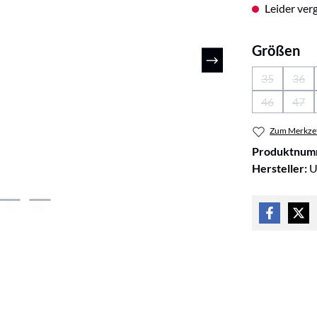
Leider verg
au
Größen
35
36
(Diese Optio
(Die
46
47
(Diese Optio
(Die
Zum Merkzet
Produktnum
Hersteller:
U