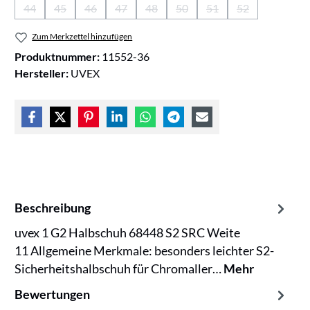
44
45
46
47
48
50
51
52
(Diese Option ist zurzeit nicht verfügbar.)
(Diese Option ist zurzeit nicht verfügbar.)
(Diese Option ist zurzeit nicht verfügbar.)
(Diese Option ist zurzeit nicht verfügbar.)
(Diese Option ist zurzeit nicht verfügb
(Diese Option ist zurzeit nicht
(Diese Option ist zurzei
(Diese Option is
Zum Merkzettel hinzufügen
Produktnummer:
11552-36
Hersteller:
UVEX
Beschreibung
uvex 1 G2 Halbschuh 68448 S2 SRC Weite
11 Allgemeine Merkmale: besonders leichter S2-
Sicherheitshalbschuh für Chromaller…
Mehr
Bewertungen