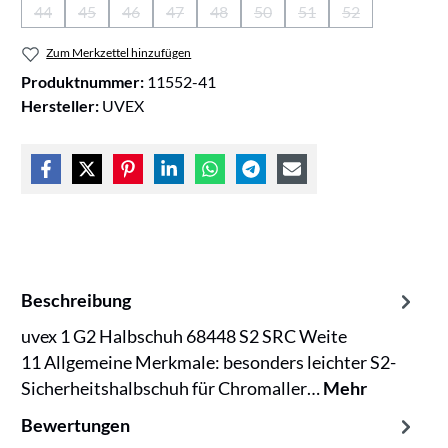
44
45
46
47
48
50
51
52
(Diese Option ist zurzeit nicht verfügbar.)
(Diese Option ist zurzeit nicht verfügbar.)
(Diese Option ist zurzeit nicht verfügbar.)
(Diese Option ist zurzeit nicht verfügbar.)
(Diese Option ist zurzeit nicht verfügb
(Diese Option ist zurzeit nicht
(Diese Option ist zurzei
(Diese Option is
Zum Merkzettel hinzufügen
Produktnummer:
11552-41
Hersteller:
UVEX
Beschreibung
uvex 1 G2 Halbschuh 68448 S2 SRC Weite
11 Allgemeine Merkmale: besonders leichter S2-
Sicherheitshalbschuh für Chromaller…
Mehr
Bewertungen