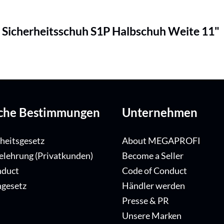
 Sicherheitsschuh S1P Halbschuh Weite 11"
iche Bestimmungen
Unternehmen
iheitsgesetz
About MEGAPROFI
elehrung (Privatkunden)
Become a Seller
nduct
Code of Conduct
ngesetz
Händler werden
Presse & PR
Unsere Marken