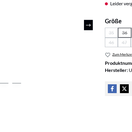
Leider verg
aus
Größe
35
36
(Diese Optio
(Die
46
47
(Diese Optio
(Die
Zum Merkzet
Produktnum
Hersteller:
U