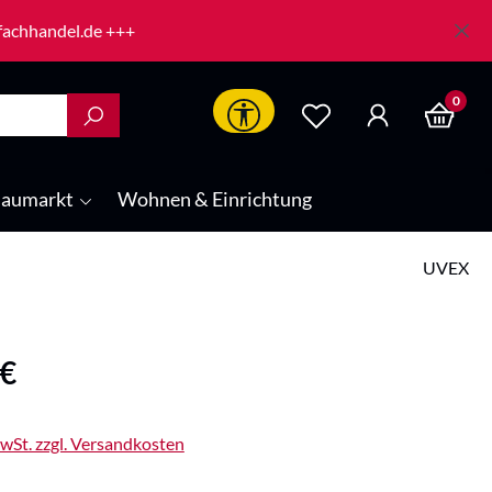
-fachhandel.de +++
0
Werkzeugleiste anzeigen
aumarkt
Wohnen & Einrichtung
UVEX
is:
 €
MwSt. zzgl. Versandkosten