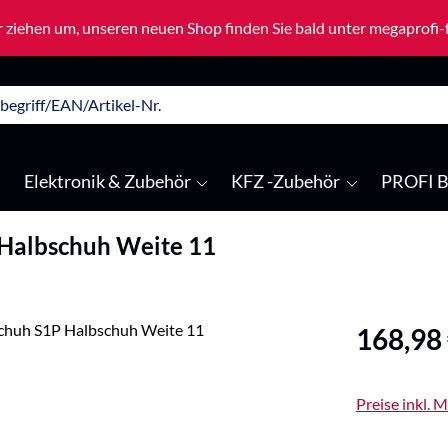
 ziehen um, unseren neuen Shop finden Sie bald unter megaprofi
Elektronik & Zubehör
KFZ -Zubehör
PROFI B
 Halbschuh Weite 11
Regulärer Pre
168,98
Preise inkl. 