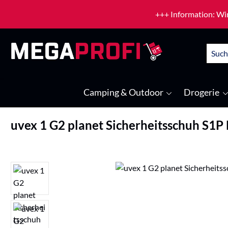
um Hauptinhalt springen
Zur Suche springen
+++ Information: Wir
Camping & Outdoor
Drogerie
uvex 1 G2 planet Sicherheitsschuh S1P
Bildergalerie überspringen