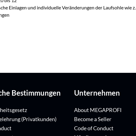
10 bis 12
dische Einlagen und individuelle Veränderungen der Laufsohle wie 
ungen
iche Bestimmungen
Unternehmen
iheitsgesetz
About MEGAPROFI
elehrung (Privatkunden)
Become a Seller
nduct
Code of Conduct