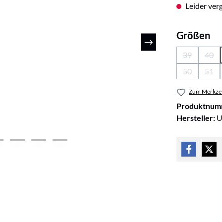
Leider verg
au
Größen
39
40
(Diese Optio
(Die
50
51
(Diese Optio
(Die
Zum Merkzet
Produktnum
Hersteller:
U