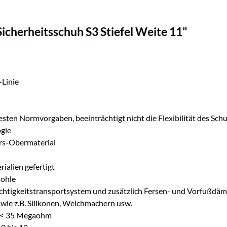
icherheitsschuh S3 Stiefel Weite 11"
-Linie
ten Normvorgaben, beeinträchtigt nicht die Flexibilität des Sch
ogie
rs-Obermaterial
ialien gefertigt
sohle
chtigkeitstransportsystem und zusätzlich Fersen- und Vorfußdä
wie z.B. Silikonen, Weichmachern usw.
<)< 35 Megaohm