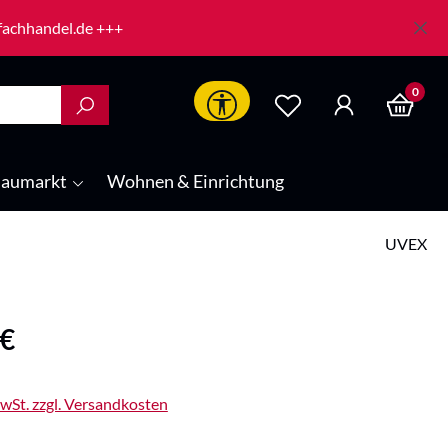
-fachhandel.de +++
0
Werkzeugleiste anzeigen
aumarkt
Wohnen & Einrichtung
UVEX
is:
 €
MwSt. zzgl. Versandkosten