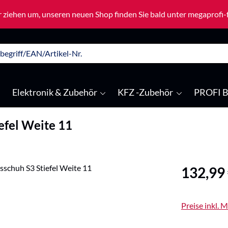
 ziehen um, unseren neuen Shop finden Sie bald unter megaprofi
Elektronik & Zubehör
KFZ -Zubehör
PROFI B
efel Weite 11
Regulärer Pre
132,99
Preise inkl. 