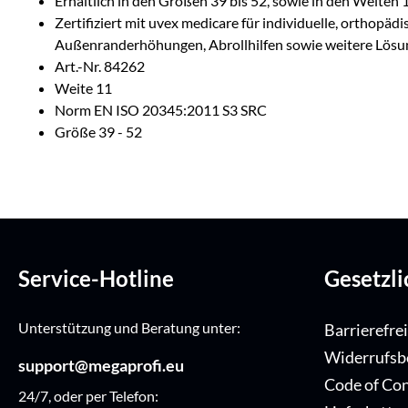
Erhältlich in den Größen 39 bis 52, sowie in den Weiten 
Zertifiziert mit uvex medicare für individuelle, orthopä
Außenranderhöhungen, Abrollhilfen sowie weitere Lös
Art.-Nr. 84262
Weite 11
Norm EN ISO 20345:2011 S3 SRC
Größe 39 - 52
Service-Hotline
Gesetzl
Unterstützung und Beratung unter:
Barrierefre
Widerrufsb
support@megaprofi.eu
Code of Co
24/7, oder per Telefon: