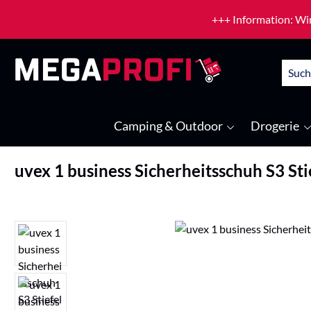
um Hauptinhalt springen
Zur Suche springen
+++ Information: Wir
Camping & Outdoor
Drogerie
uvex 1 business Sicherheitsschuh S3 Sti
Bildergalerie überspringen