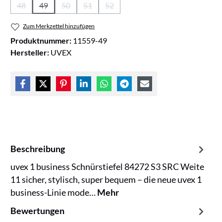
48
49
50
51
52
(Diese Option ist zurzeit nicht verfügbar.)
(Diese Option ist zurzeit nicht verfügbar.)
(Diese Option ist zurzeit nicht verfügbar.)
(Diese Option ist zurzeit nicht verfügbar.)
(Diese Option ist zurzeit nicht verfüg
Zum Merkzettel hinzufügen
Produktnummer:
11559-49
Hersteller:
UVEX
Beschreibung
uvex 1 business Schnürstiefel 84272 S3 SRC Weite
11 sicher, stylisch, super bequem – die neue uvex 1
business-Linie mode…
Mehr
Bewertungen