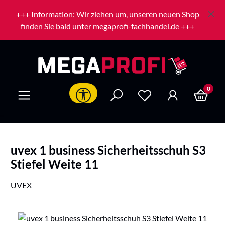
Zum Hauptinhalt springen
+++ Information: Wir ziehen um, unseren neuen Shop
finden Sie bald unter megaprofi-fachhandel.de +++
0
Werkzeugleiste anzeigen
uvex 1 business Sicherheitsschuh S3
Stiefel Weite 11
UVEX
Bildergalerie überspringen