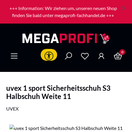
Zum Hauptinhalt springen
+++ Information: Wir ziehen um, unseren neuen Shop
finden Sie bald unter megaprofi-fachhandel.de +++
0
Werkzeugleiste anzeigen
uvex 1 sport Sicherheitsschuh S3
Halbschuh Weite 11
UVEX
Bildergalerie überspringen