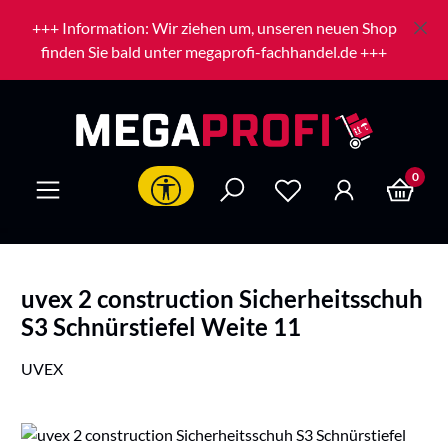
Zum Hauptinhalt springen
+++ Information: Wir ziehen um, unseren neuen Shop
finden Sie bald unter megaprofi-fachhandel.de +++
0
Werkzeugleiste anzeigen
uvex 2 construction Sicherheitsschuh
S3 Schnürstiefel Weite 11
UVEX
Bildergalerie überspringen