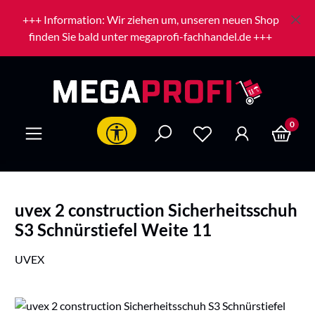
Zum Hauptinhalt springen
+++ Information: Wir ziehen um, unseren neuen Shop
finden Sie bald unter megaprofi-fachhandel.de +++
0
Werkzeugleiste anzeigen
uvex 2 construction Sicherheitsschuh
S3 Schnürstiefel Weite 11
UVEX
Bildergalerie überspringen