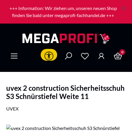
Zum Hauptinhalt springen
+++ Information: Wir ziehen um, unseren neuen Shop
finden Sie bald unter megaprofi-fachhandel.de +++
0
Werkzeugleiste anzeigen
uvex 2 construction Sicherheitsschuh
S3 Schnürstiefel Weite 11
UVEX
Bildergalerie überspringen