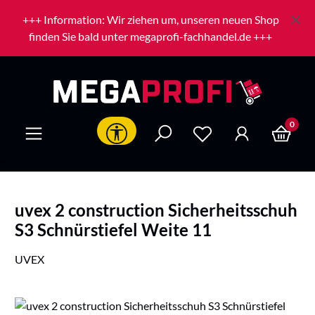
Zum Hauptinhalt springen
+++ Information: Wir ziehen um, unseren neuen Shop
finden Sie bald unter megaprofi-fachhandel.de +++
0
Werkzeugleiste anzeigen
uvex 2 construction Sicherheitsschuh
S3 Schnürstiefel Weite 11
UVEX
Bildergalerie überspringen