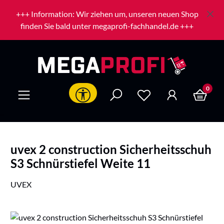
Zum Hauptinhalt springen
+++ Information: Wir ziehen um, unseren neuen Shop
finden Sie bald unter megaprofi-fachhandel.de +++
0
Werkzeugleiste anzeigen
uvex 2 construction Sicherheitsschuh
S3 Schnürstiefel Weite 11
UVEX
Bildergalerie überspringen