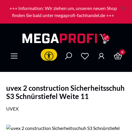
Zum Hauptinhalt springen
+++ Information: Wir ziehen um, unseren neuen Shop
finden Sie bald unter megaprofi-fachhandel.de +++
0
Werkzeugleiste anzeigen
uvex 2 construction Sicherheitsschuh
S3 Schnürstiefel Weite 11
UVEX
Bildergalerie überspringen