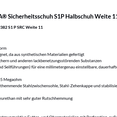
A® Sicherheitsschuh S1P Halbschuh Weite 1
9382 S1 P SRC Weite 11
form
net, da aus synthetischen Materialien gefertigt
hmachern und anderen lackbenetzungsstörenden Substanzen
nd Seilführungen) für eine millimetergenau einstellbare, dauerha
r 35 Megaohm
ritthemmende Stahlzwischensohle, Stahl-Zehenkappe und stabilisi
lyurethan mit sehr guter Rutschhemmung
s atmungsaktive Futter- und Obermaterialien mit Perforation, a