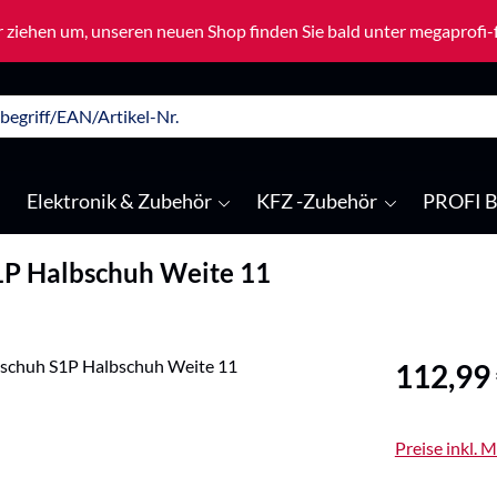
 ziehen um, unseren neuen Shop finden Sie bald unter megaprofi
Elektronik & Zubehör
KFZ -Zubehör
PROFI B
1P Halbschuh Weite 11
Regulärer Pre
112,99
Preise inkl. 