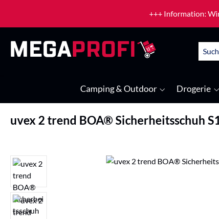
um Hauptinhalt springen
Zur Suche springen
+++ Information: Wir
Camping & Outdoor
Drogerie
uvex 2 trend BOA® Sicherheitsschuh S
Bildergalerie überspringen