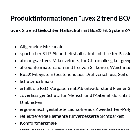
Produktinformationen "uvex 2 trend BO
uvex 2 trend Gelochter Halbschuh
mit Boa® Fit System 6
Allgemeine Merkmale
sportlicher S1 P-Sicherheitshalbschuh mit breiter Pass
atmungsaktives Mikrovelours, für Chromallergiker geeig
alle Sohlenmaterialien sind frei von Silikonen, Weic
Boa® Fit System (bestehend aus Drehverschluss, Seil u
Schutzmerkmale
erfüllt die ESD-Vorgaben mit Ableitwiderstand kleine
zuverlässiger Schutz für Mensch und Material: durcht
Umknicken
ergonomisch gestaltete Laufsohle aus Zweidichten-Po
reflektierende Elemente für verbesserte Sichtbarkeit
Komfortmerkmale
stets ideales Fußklima dank uvex climazone: besonder