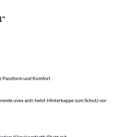
1"
fte Passform und Komfort
erende uvex anti-twist-Hinterkappe zum Schutz vor
ußerdem Klimakomfortfußbett mit