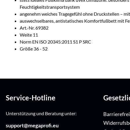
Feuchtigkeitstransportsystem
angenehm weiches Tragegefühl ohne Druckstellen – mit
auswechselbares, antistatisches Komfortfußbett mit F
Art.-Nr. 69382
Weite 11
Norm EN ISO 20345:2011 S1 P SRC
Größe 36 - 52
Service-Hotline
Gesetzl
Unterstützung und Beratung unter:
Barrierefre
Widerrufsb
support@megaprofi.eu