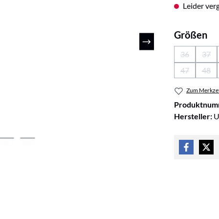
Leider verg
au
Größen
36
37
(Diese Optio
(Die
47
48
(Diese Optio
(Die
Zum Merkzet
Produktnum
Hersteller:
U