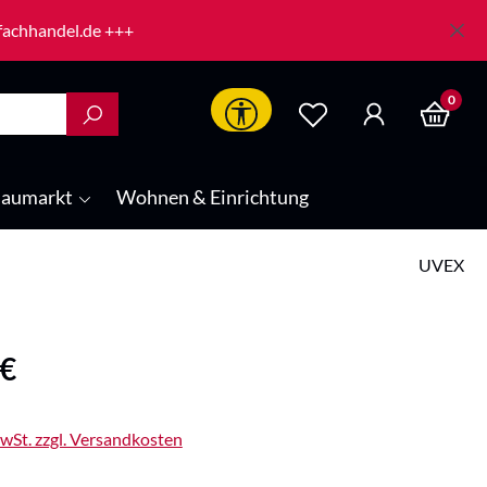
-fachhandel.de +++
0
Werkzeugleiste anzeigen
aumarkt
Wohnen & Einrichtung
UVEX
is:
 €
MwSt. zzgl. Versandkosten