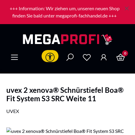
Zum Hauptinhalt springen
+++ Information: Wir ziehen um, unseren neuen Shop
finden Sie bald unter megaprofi-fachhandel.de +++
0
Werkzeugleiste anzeigen
uvex 2 xenova® Schnürstiefel Boa®
Fit System S3 SRC Weite 11
UVEX
Bildergalerie überspringen