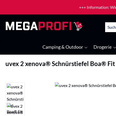
um Hauptinhalt springen
Zur Suche springen
+++ Information: Wir
Camping & Outdoor
Drogerie
uvex 2 xenova® Schnürstiefel Boa® Fit
Bildergalerie überspringen