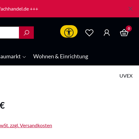
-fachhandel.de +++
0
Werkzeugleiste anzeigen
aumarkt
Wohnen & Einrichtung
UVEX
is:
 €
MwSt. zzgl. Versandkosten