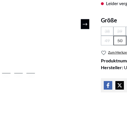
Leider verg
aus
Größe
38
39
(Diese Optio
(Die
49
50
(Diese Optio
(Die
Zum Merkzet
Produktnum
Hersteller:
U