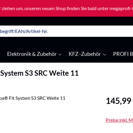
 ziehen um, unseren neuen Shop finden Sie bald unter megaprofi
Elektronik & Zubehör
KFZ -Zubehör
PROFI B
 System S3 SRC Weite 11
Regulärer Pre
145,99
Preise inkl. 