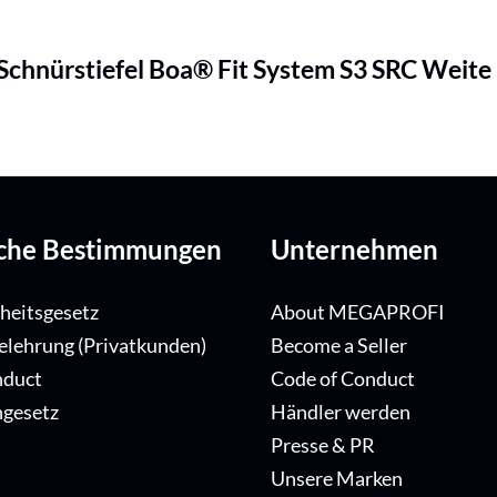
chnürstiefel Boa® Fit System S3 SRC Weite
iche Bestimmungen
Unternehmen
iheitsgesetz
About MEGAPROFI
elehrung (Privatkunden)
Become a Seller
nduct
Code of Conduct
ngesetz
Händler werden
Presse & PR
Unsere Marken