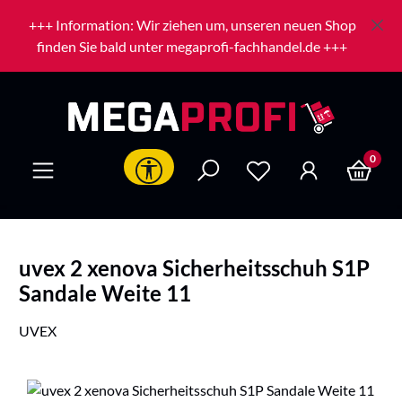
Zum Hauptinhalt springen
+++ Information: Wir ziehen um, unseren neuen Shop
finden Sie bald unter megaprofi-fachhandel.de +++
0
Werkzeugleiste anzeigen
uvex 2 xenova Sicherheitsschuh S1P
Sandale Weite 11
UVEX
Bildergalerie überspringen