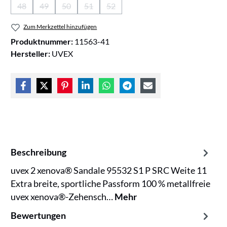
48
49
50
51
52
(Diese Option ist zurzeit nicht verfügbar.)
(Diese Option ist zurzeit nicht verfügbar.)
(Diese Option ist zurzeit nicht verfügbar.)
(Diese Option ist zurzeit nicht verfügbar.)
(Diese Option ist zurzeit nicht verfügb
Zum Merkzettel hinzufügen
Produktnummer:
11563-41
Hersteller:
UVEX
Beschreibung
uvex 2 xenova® Sandale 95532 S1 P SRC Weite 11
Extra breite, sportliche Passform 100 % metallfreie
uvex xenova®-Zehensch…
Mehr
Bewertungen