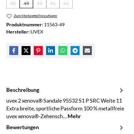
48
49
50
51
52
(Diese Option ist zurzeit nicht verfügbar.)
(Diese Option ist zurzeit nicht verfügbar.)
(Diese Option ist zurzeit nicht verfügbar.)
(Diese Option ist zurzeit nicht verfügbar.)
(Diese Option ist zurzeit nicht verfüg
Zum Merkzettel hinzufügen
Produktnummer:
11563-49
Hersteller:
UVEX
Beschreibung
uvex 2 xenova® Sandale 95532 S1 P SRC Weite 11
Extra breite, sportliche Passform 100 % metallfreie
uvex xenova®-Zehensch…
Mehr
Bewertungen