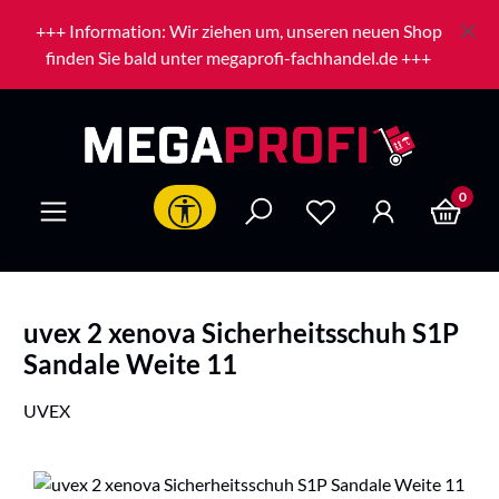
Zum Hauptinhalt springen
+++ Information: Wir ziehen um, unseren neuen Shop
finden Sie bald unter megaprofi-fachhandel.de +++
0
Werkzeugleiste anzeigen
uvex 2 xenova Sicherheitsschuh S1P
Sandale Weite 11
UVEX
Bildergalerie überspringen