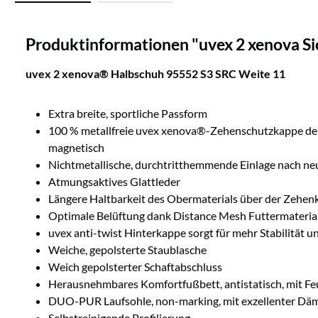
Produktinformationen "uvex 2 xenova Si
uvex 2 xenova® Halbschuh 95552 S3 SRC Weite 11
Extra breite, sportliche Passform
100 % metallfreie uvex xenova®-Zehenschutzkappe der n
magnetisch
Nichtmetallische, durchtritthemmende Einlage nach neu
Atmungsaktives Glattleder
Längere Haltbarkeit des Obermaterials über der Zehe
Optimale Belüftung dank Distance Mesh Futtermateria
uvex anti-twist Hinterkappe sorgt für mehr Stabilität
Weiche, gepolsterte Staublasche
Weich gepolsterter Schaftabschluss
Herausnehmbares Komfortfußbett, antistatisch, mit Fe
DUO-PUR Laufsohle, non-marking, mit exzellenter Däm
Selbstreinigende Profilierung