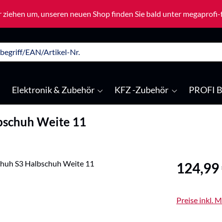
 ziehen um, unseren neuen Shop finden Sie bald unter megaprofi
Elektronik & Zubehör
KFZ -Zubehör
PROFI B
lbschuh Weite 11
Regulärer Pre
124,99
Preise inkl. 