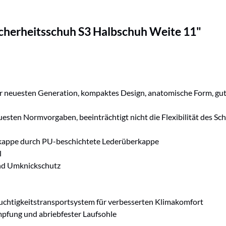
cherheitsschuh S3 Halbschuh Weite 11"
euesten Generation, kompaktes Design, anatomische Form, gute Se
esten Normvorgaben, beeinträchtigt nicht die Flexibilität des Sc
nkappe durch PU-beschichtete Lederüberkappe
l
 und Umknickschutz
uchtigkeitstransportsystem für verbesserten Klimakomfort
pfung und abriebfester Laufsohle