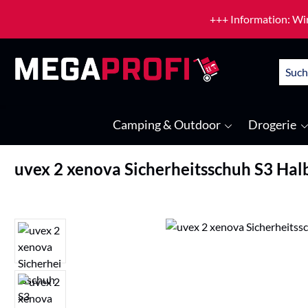
um Hauptinhalt springen
Zur Suche springen
+++ Information: Wir
Camping & Outdoor
Drogerie
uvex 2 xenova Sicherheitsschuh S3 Ha
Bildergalerie überspringen