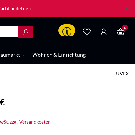
-fachhandel.de +++
0
Werkzeugleiste anzeigen
aumarkt
Wohnen & Einrichtung
UVEX
is:
 €
MwSt. zzgl. Versandkosten