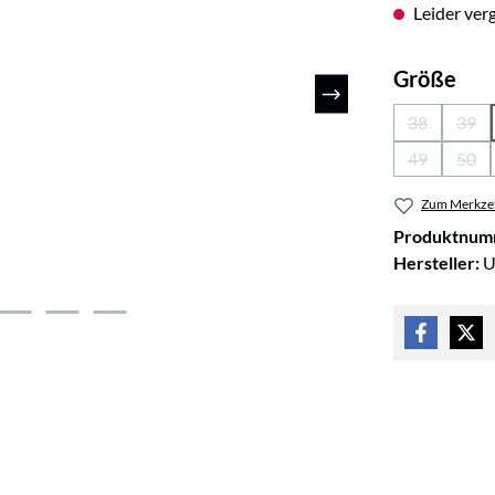
Leider verg
aus
Größe
38
39
(Diese Optio
(Die
49
50
(Diese Optio
(Die
Zum Merkzet
Produktnum
Hersteller:
U