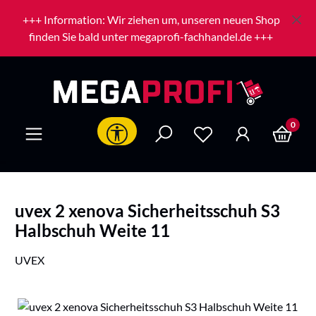
Zum Hauptinhalt springen
+++ Information: Wir ziehen um, unseren neuen Shop
finden Sie bald unter megaprofi-fachhandel.de +++
0
Werkzeugleiste anzeigen
uvex 2 xenova Sicherheitsschuh S3
Halbschuh Weite 11
UVEX
Bildergalerie überspringen