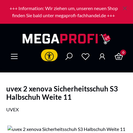
Zum Hauptinhalt springen
+++ Information: Wir ziehen um, unseren neuen Shop
finden Sie bald unter megaprofi-fachhandel.de +++
0
Werkzeugleiste anzeigen
uvex 2 xenova Sicherheitsschuh S3
Halbschuh Weite 11
UVEX
Bildergalerie überspringen