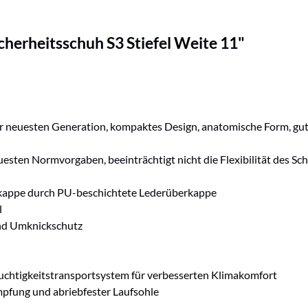
herheitsschuh S3 Stiefel Weite 11"
euesten Generation, kompaktes Design, anatomische Form, gute Se
esten Normvorgaben, beeinträchtigt nicht die Flexibilität des Sc
nkappe durch PU-beschichtete Lederüberkappe
l
 und Umknickschutz
uchtigkeitstransportsystem für verbesserten Klimakomfort
pfung und abriebfester Laufsohle