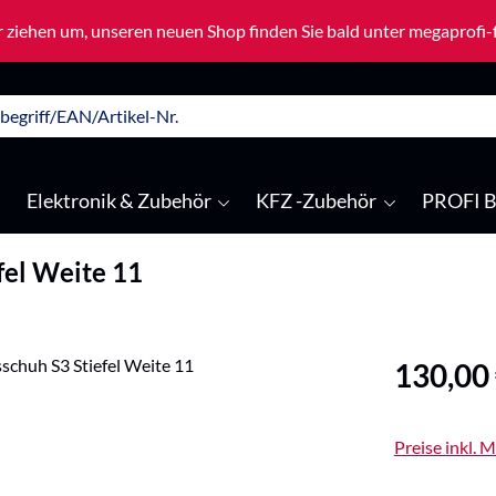
 ziehen um, unseren neuen Shop finden Sie bald unter megaprofi
Elektronik & Zubehör
KFZ -Zubehör
PROFI B
fel Weite 11
Regulärer Pre
130,00
Preise inkl. 