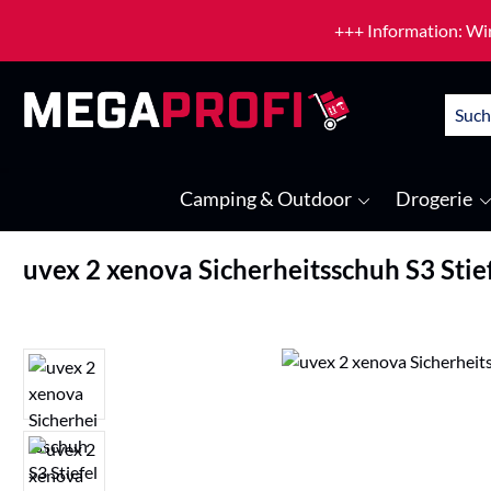
um Hauptinhalt springen
Zur Suche springen
+++ Information: Wir
Camping & Outdoor
Drogerie
uvex 2 xenova Sicherheitsschuh S3 Stie
Bildergalerie überspringen