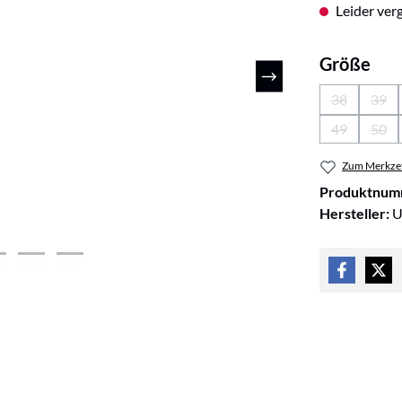
Leider verg
aus
Größe
38
39
(Diese Optio
(Die
49
50
(Diese Optio
(Die
Zum Merkzet
Produktnum
Hersteller:
U