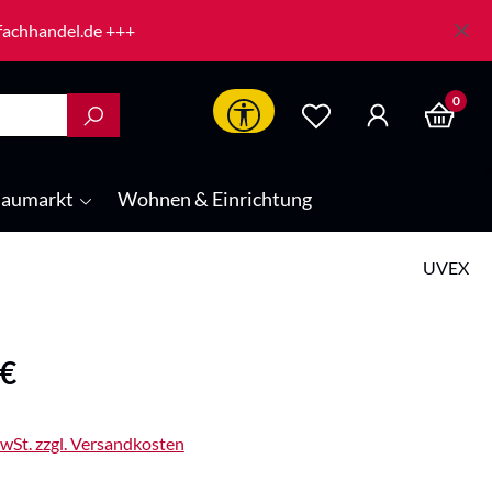
-fachhandel.de +++
0
Werkzeugleiste anzeigen
aumarkt
Wohnen & Einrichtung
UVEX
is:
 €
MwSt. zzgl. Versandkosten