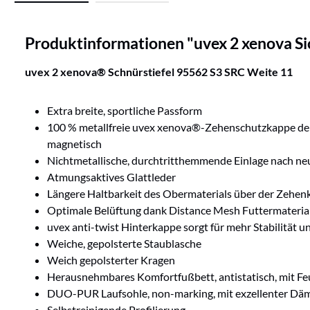
Produktinformationen "uvex 2 xenova Sic
uvex 2 xenova® Schnürstiefel 95562 S3 SRC Weite 11
Extra breite, sportliche Passform
100 % metallfreie uvex xenova®-Zehenschutzkappe der n
magnetisch
Nichtmetallische, durchtritthemmende Einlage nach neu
Atmungsaktives Glattleder
Längere Haltbarkeit des Obermaterials über der Zehe
Optimale Belüftung dank Distance Mesh Futtermateria
uvex anti-twist Hinterkappe sorgt für mehr Stabilität
Weiche, gepolsterte Staublasche
Weich gepolsterter Kragen
Herausnehmbares Komfortfußbett, antistatisch, mit Fe
DUO-PUR Laufsohle, non-marking, mit exzellenter Däm
Selbstreinigende Profilierung