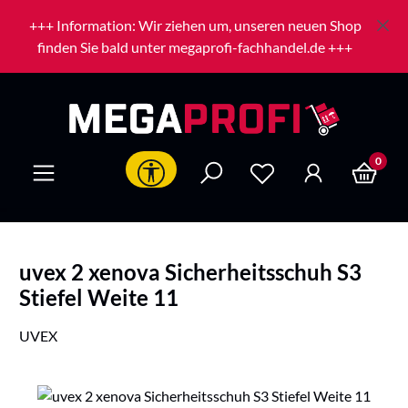
Zum Hauptinhalt springen
+++ Information: Wir ziehen um, unseren neuen Shop
finden Sie bald unter megaprofi-fachhandel.de +++
0
Werkzeugleiste anzeigen
uvex 2 xenova Sicherheitsschuh S3
Stiefel Weite 11
UVEX
Bildergalerie überspringen