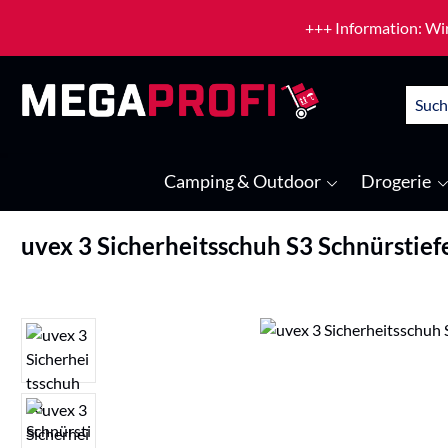
um Hauptinhalt springen
Zur Suche springen
+++ Information: Wir
Camping & Outdoor
Drogerie
uvex 3 Sicherheitsschuh S3 Schnürstief
Bildergalerie überspringen