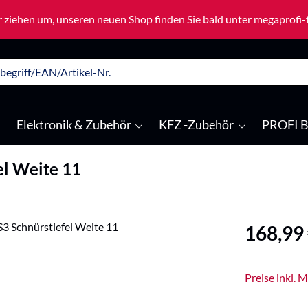
 ziehen um, unseren neuen Shop finden Sie bald unter megaprofi
Elektronik & Zubehör
KFZ -Zubehör
PROFI B
el Weite 11
Regulärer Pre
168,99
Preise inkl. 