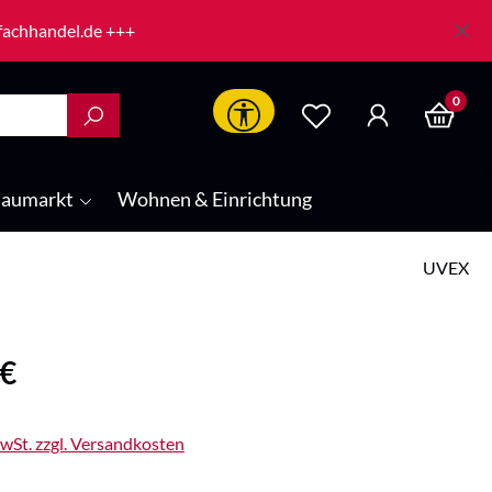
-fachhandel.de +++
0
Werkzeugleiste anzeigen
aumarkt
Wohnen & Einrichtung
UVEX
is:
 €
MwSt. zzgl. Versandkosten