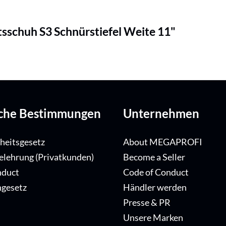
sschuh S3 Schnürstiefel Weite 11"
iche Bestimmungen
Unternehmen
iheitsgesetz
About MEGAPROFI
elehrung (Privatkunden)
Become a Seller
nduct
Code of Conduct
ngesetz
Händler werden
Presse & PR
Unsere Marken