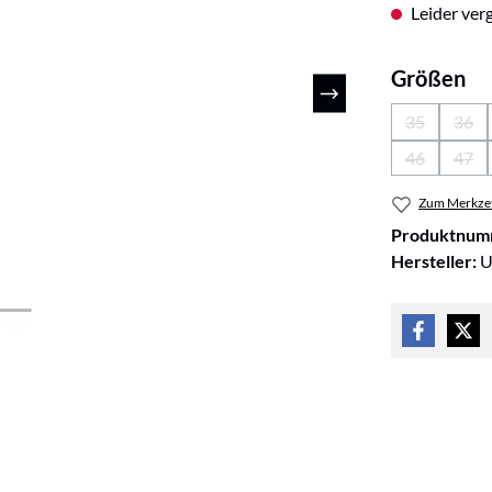
Leider verg
au
Größen
35
36
(Diese Optio
(Die
46
47
(Diese Optio
(Die
Zum Merkzet
Produktnum
Hersteller:
U