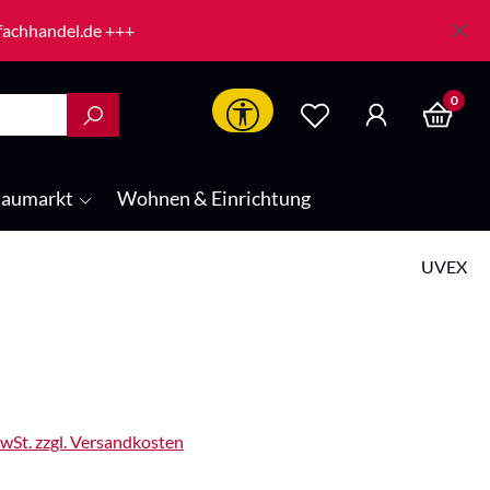
-fachhandel.de +++
0
Werkzeugleiste anzeigen
aumarkt
Wohnen & Einrichtung
UVEX
is:
MwSt. zzgl. Versandkosten