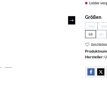
Leider verg
au
Größen
102
10
(Diese Opti
(D
58
60
(Diese Opti
(Die
Zum Merkzet
Produktnum
Hersteller:
U