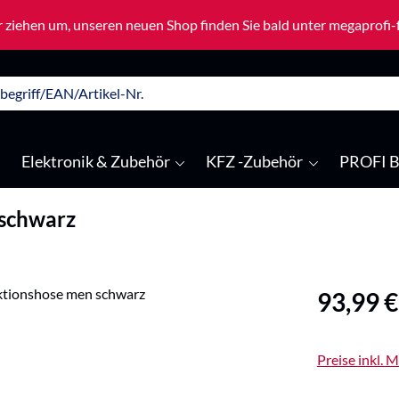
 ziehen um, unseren neuen Shop finden Sie bald unter megaprofi
Elektronik & Zubehör
KFZ -Zubehör
PROFI B
 schwarz
Regulärer Pre
93,99 €
Preise inkl. 