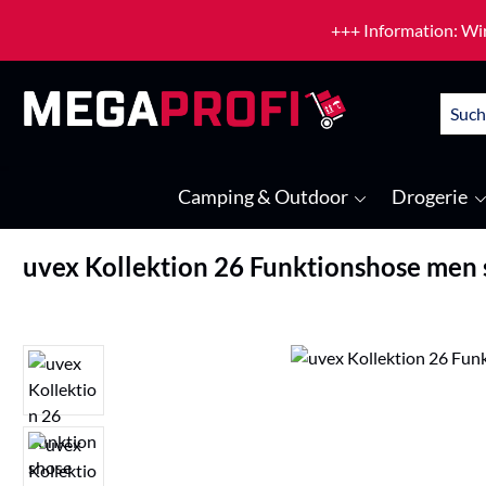
um Hauptinhalt springen
Zur Suche springen
+++ Information: Wir
Camping & Outdoor
Drogerie
uvex Kollektion 26 Funktionshose men
Bildergalerie überspringen