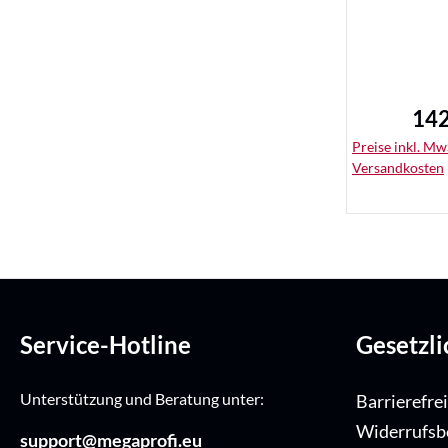
142
Regu
Preise inkl. MwS
Versandkosten
De
Service-Hotline
Gesetzl
Unterstützung und Beratung unter:
Barrierefre
Widerrufsb
support@megaprofi.eu