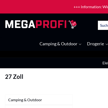
um Hauptinhalt springen
Zur Suche springen
+++ Information: Wir
Camping & Outdoor
Drogerie
Ele
27 Zoll
Camping & Outdoor