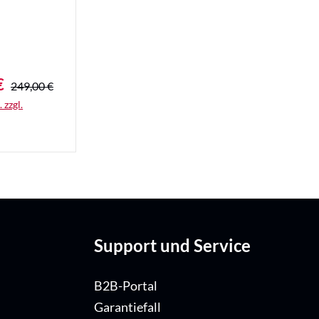
€
Regulärer Preis:
eis:
249,00 €
 zzgl.
ails
Support und Service
B2B-Portal
Garantiefall