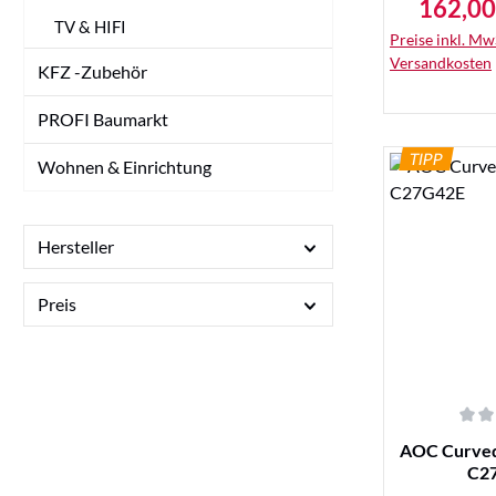
162,00
Verkaufs
TV & HIFI
Preise inkl. MwS
Versandkosten
KFZ -Zubehör
PROFI Baumarkt
TIPP
Wohnen & Einrichtung
De
Hersteller
Preis
Durchschnittl
AOC Curved
C2