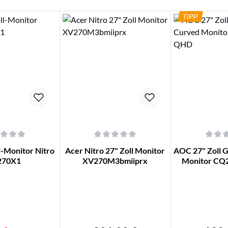
TIPP
iche Bewertung von 0 von 5 Sternen
Durchschnittliche Bewertung von 0 von 5 Ster
Durchschnittli
l-Monitor Nitro
Acer Nitro 27" Zoll Monitor
AOC 27" Zoll 
270X1
XV270M3bmiiprx
Monitor C