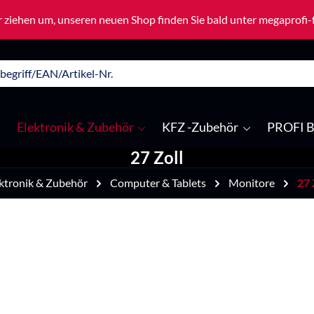
 ziehen um, unseren neuen Shop finden Sie bald unter megaprofi
Elektronik & Zubehör
KFZ -Zubehör
PROFI B
27 Zoll
ktronik & Zubehör
Computer & Tablets
Monitore
27 