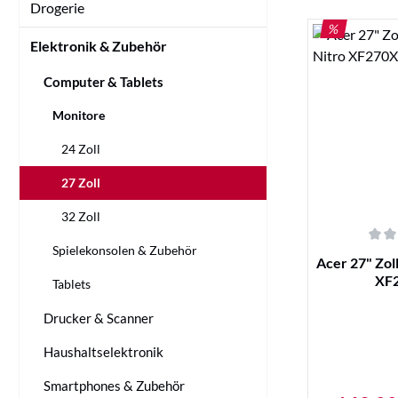
Drogerie
RABATT
%
Elektronik & Zubehör
Computer & Tablets
Monitore
24 Zoll
27 Zoll
32 Zoll
Spielekonsolen & Zubehör
Durchschnittl
Acer 27" Zol
XF
Tablets
Drucker & Scanner
Haushaltselektronik
Smartphones & Zubehör