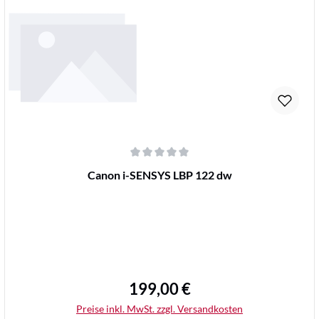
Durchschnittliche Bewertung von 0 von 5 Sternen
Canon i-SENSYS LBP 122 dw
199,00 €
Regulärer Preis:
Preise inkl. MwSt. zzgl. Versandkosten