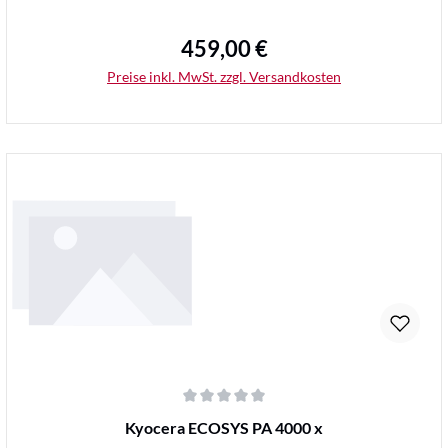
459,00 €
Regulärer Preis:
Preise inkl. MwSt. zzgl. Versandkosten
Details
Durchschnittliche Bewertung von 0 von 5 Sternen
Kyocera ECOSYS PA 4000 x