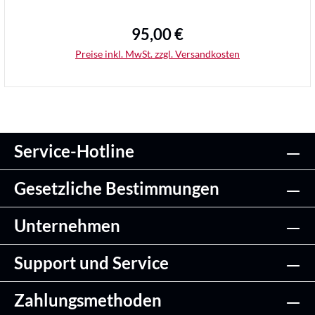
95,00 €
Regulärer Preis:
Preise inkl. MwSt. zzgl. Versandkosten
Service-Hotline
Details
Gesetzliche Bestimmungen
Unternehmen
Support und Service
Zahlungsmethoden