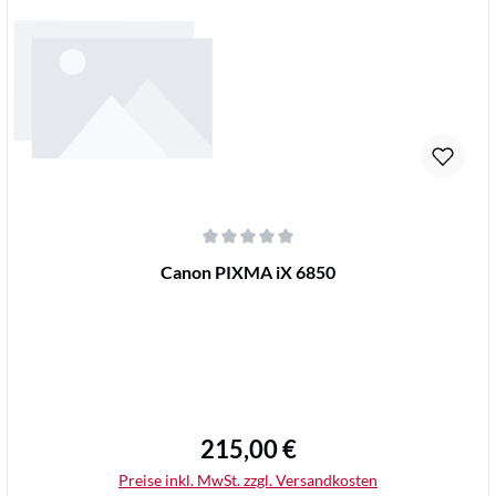
Durchschnittliche Bewertung von 0 von 5 Sternen
Canon PIXMA iX 6850
215,00 €
Regulärer Preis:
Preise inkl. MwSt. zzgl. Versandkosten