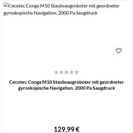
Durchschnittliche Bewertung von 0 von 5 Sternen
Cecotec Conga M10 Staubsaugroboter mit geordneter
gyroskopische Navigation. 2000 Pa Saugdruck
129,99 €
Regulärer Preis: