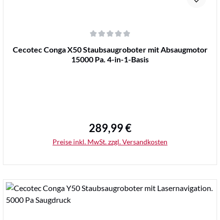
Durchschnittliche Bewertung von 0 von 5 Sternen
Cecotec Conga X50 Staubsaugroboter mit Absaugmotor
15000 Pa. 4-in-1-Basis
289,99 €
Regulärer Preis:
Preise inkl. MwSt. zzgl. Versandkosten
Produkt Anzahl: Gib den gewünschten Wert ein
Stk.
In den Warenkorb