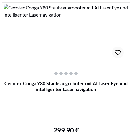
Details
Durchschnittliche Bewertung von 0 von 5 Sternen
Cecotec Conga Y80 Staubsaugroboter mit AI Laser Eye und
intelligenter Lasernavigation
299,90 €
Regulärer Preis: