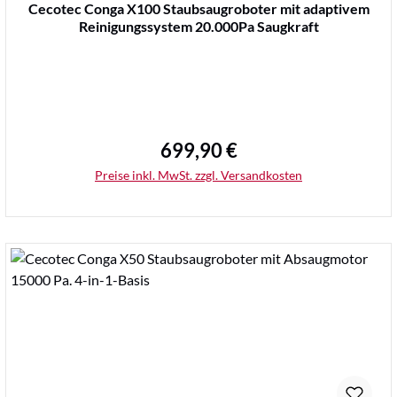
Durchschnittliche Bewertung von 0 von 5 Sternen
Cecotec Conga X100 Staubsaugroboter mit adaptivem
Reinigungssystem 20.000Pa Saugkraft
699,90 €
Regulärer Preis:
Preise inkl. MwSt. zzgl. Versandkosten
Details