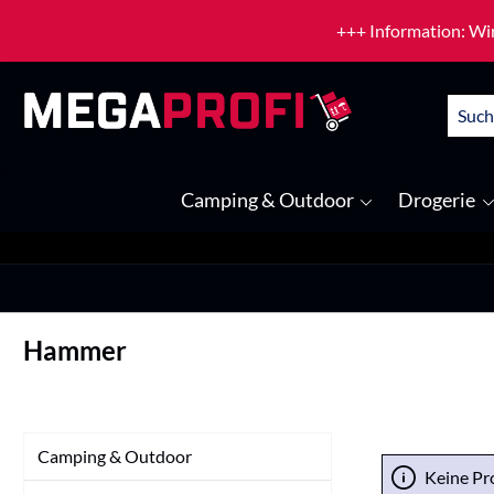
um Hauptinhalt springen
Zur Suche springen
+++ Information: Wir
Camping & Outdoor
Drogerie
Hammer
Camping & Outdoor
Keine Pr