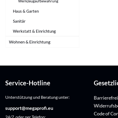
Werkzeugaufbewahrung
Haus & Garten
Sanitär
Werkstatt & Einrichtung
Wohnen & Einrichtung
Service-Hotline
Gesetzl
Unterstützung und Beratung unter:
Barrierefre
Widerrufsb
support@megaprofi.eu
Code of Co
24/7, oder per Telefon: