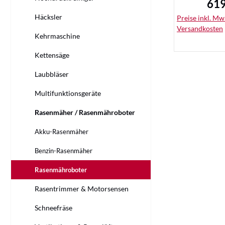
619
Regu
Häcksler
Preise inkl. MwS
Versandkosten
Kehrmaschine
Kettensäge
Laubbläser
Multifunktionsgeräte
De
Rasenmäher / Rasenmähroboter
Akku-Rasenmäher
Benzin-Rasenmäher
Rasenmähroboter
Rasentrimmer & Motorsensen
Schneefräse