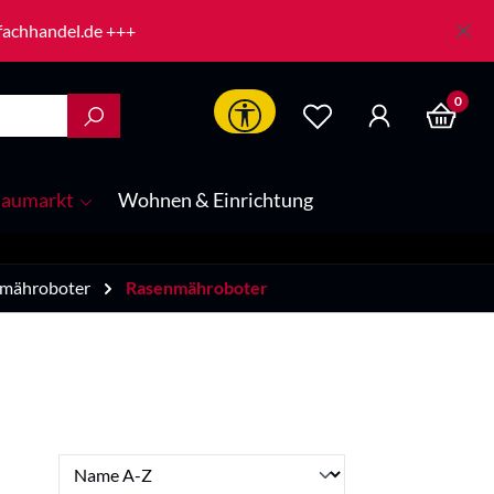
-fachhandel.de +++
0
Werkzeugleiste anzeigen
aumarkt
Wohnen & Einrichtung
nmähroboter
Rasenmähroboter