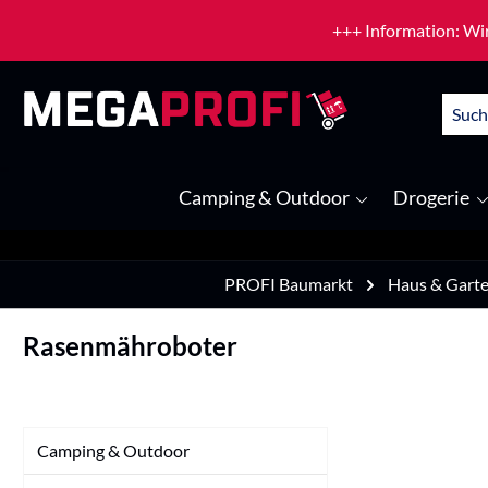
um Hauptinhalt springen
Zur Suche springen
+++ Information: Wir
Camping & Outdoor
Drogerie
PROFI Baumarkt
Haus & Gart
Rasenmähroboter
Camping & Outdoor