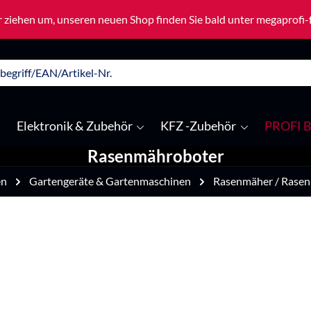
 ziehen um, unseren neuen Shop finden Sie bald unter megaprofi
Elektronik & Zubehör
KFZ -Zubehör
PROFI B
Rasenmähroboter
en
Gartengeräte & Gartenmaschinen
Rasenmäher / Rase