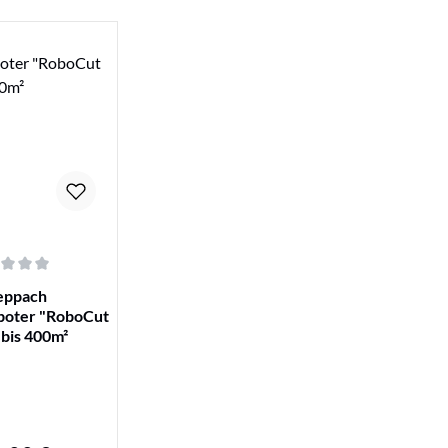
iche Bewertung von 0 von 5 Sternen
eppach
oter "RoboCut
 bis 400m²