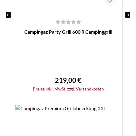
Durchschnittliche Bewertung von 0 von 5 Sternen
Campingaz Party Grill 600 R Campinggrill
219,00 €
Regulärer Preis:
Preise inkl. MwSt. zzgl. Versandkosten
Details