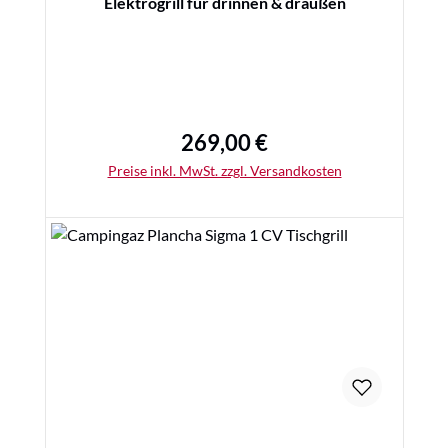
Elektrogrill für drinnen & draußen
269,00 €
Regulärer Preis:
Preise inkl. MwSt. zzgl. Versandkosten
Details