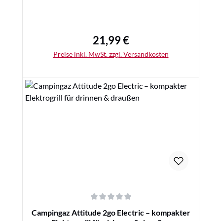
21,99 €
Regulärer Preis:
Preise inkl. MwSt. zzgl. Versandkosten
Details
Durchschnittliche Bewertung von 0 von 5 Sternen
Campingaz Attitude 2go Electric – kompakter