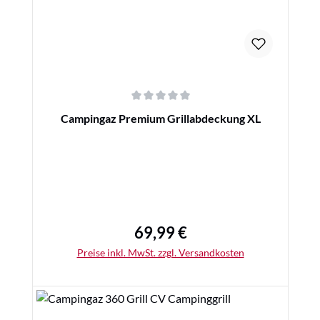
Durchschnittliche Bewertung von 0 von 5 Sternen
Campingaz Premium Grillabdeckung XL
69,99 €
Regulärer Preis:
Preise inkl. MwSt. zzgl. Versandkosten