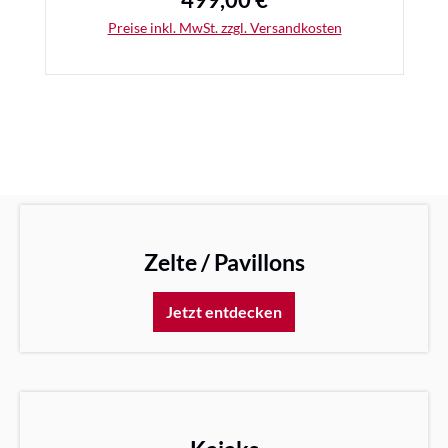
499,00 €
Regulärer Preis:
Preise inkl. MwSt. zzgl. Versandkosten
Details
Zelte / Pavillons
Jetzt entdecken