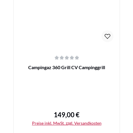
Details
Durchschnittliche Bewertung von 0 von 5 Sternen
Campingaz 360 Grill CV Campinggrill
149,00 €
Regulärer Preis:
Preise inkl. MwSt. zzgl. Versandkosten