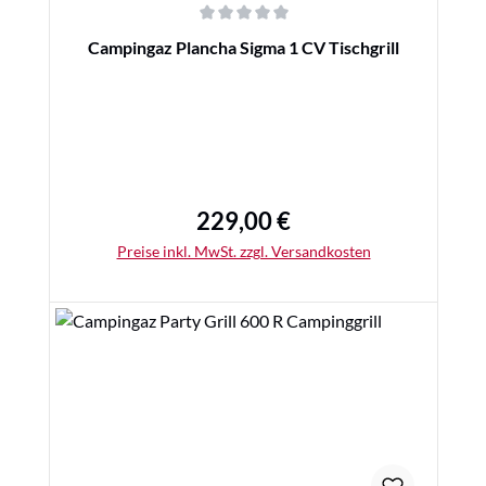
Durchschnittliche Bewertung von 0 von 5 Sternen
Campingaz Plancha Sigma 1 CV Tischgrill
229,00 €
Regulärer Preis:
Preise inkl. MwSt. zzgl. Versandkosten
Details