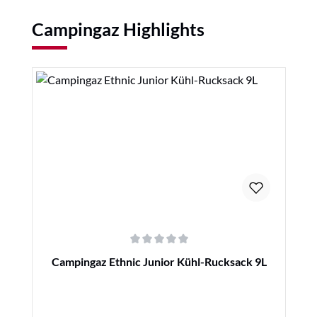
Produktgalerie überspringen
Campingaz Highlights
Durchschnittliche Bewertung von 0 von 5 Sternen
Campingaz Ethnic Junior Kühl-Rucksack 9L