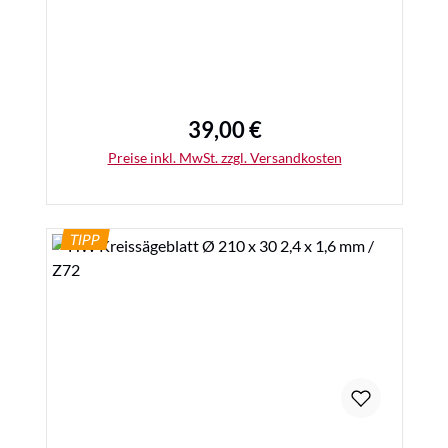
39,00 €
Regulärer Preis:
Preise inkl. MwSt. zzgl. Versandkosten
TIPP
Details