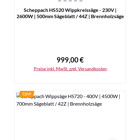
Durchschnittliche Bewertung von 0 von 5 Sternen
Scheppach HS520 Wippkreissäge - 230V |
2600W | 500mm Sägeblatt / 44Z | Brennholzsäge
999,00 €
Regulärer Preis:
Preise inkl. MwSt. zzgl. Versandkosten
TIPP
Details