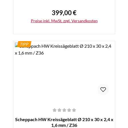
399,00 €
Regulärer Preis:
Preise inkl. MwSt. zzgl. Versandkosten
TIPP
Details
Durchschnittliche Bewertung von 0 von 5 Sternen
Scheppach HW Kreissägeblatt Ø 210 x 30 x 2,4 x
1,6 mm / Z36