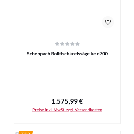
Durchschnittliche Bewertung von 0 von 5 Sternen
Scheppach Rolltischkreissäge ke d700
1.575,99 €
Regulärer Preis:
Preise inkl. MwSt. zzgl. Versandkosten