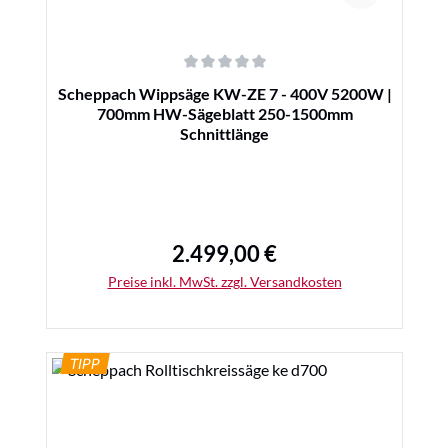
Durchschnittliche Bewertung von 0 von 5 Sternen
Scheppach Wippsäge KW-ZE 7 - 400V 5200W |
700mm HW-Sägeblatt 250-1500mm
Schnittlänge
2.499,00 €
Regulärer Preis:
Preise inkl. MwSt. zzgl. Versandkosten
TIPP
Details