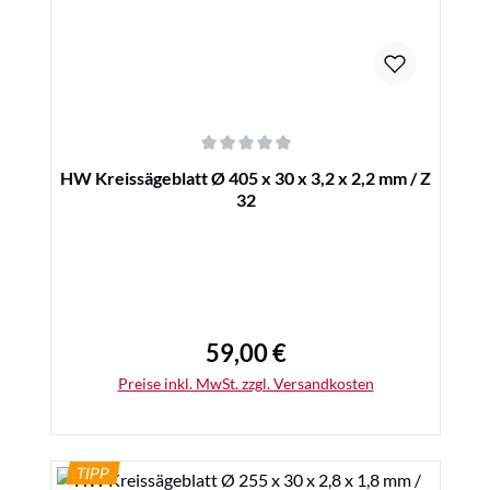
Durchschnittliche Bewertung von 0 von 5 Sternen
HW Kreissägeblatt Ø 405 x 30 x 3,2 x 2,2 mm / Z
32
59,00 €
Regulärer Preis:
Preise inkl. MwSt. zzgl. Versandkosten
TIPP