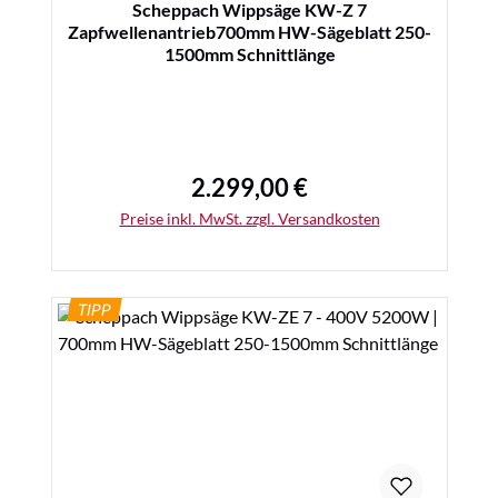
Scheppach Wippsäge KW-Z 7
Zapfwellenantrieb700mm HW-Sägeblatt 250-
1500mm Schnittlänge
2.299,00 €
Regulärer Preis:
Preise inkl. MwSt. zzgl. Versandkosten
TIPP
Details