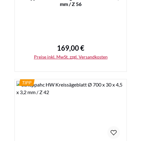
mm / Z 56
169,00 €
Regulärer Preis:
Preise inkl. MwSt. zzgl. Versandkosten
TIPP
Details