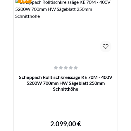
TIPP
Details
Durchschnittliche Bewertung von 0 von 5 Sternen
Scheppach Rolltischkreissäge KE 70M - 400V
5200W 700mm HW Sägeblatt 250mm
Schnitthöhe
2.099,00 €
Regulärer Preis: