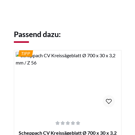
Produktgalerie überspringen
Passend dazu:
TIPP
Durchschnittliche Bewertung von 0 von 5 Sternen
Scheppach CV Kreissägeblatt Ø 700 x 30 x 3,2