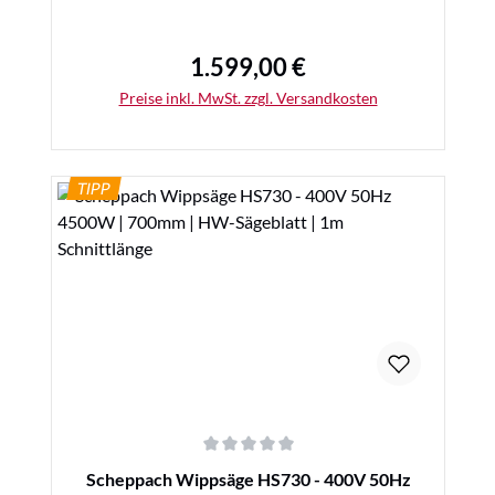
1.599,00 €
Regulärer Preis:
Preise inkl. MwSt. zzgl. Versandkosten
TIPP
Details
Durchschnittliche Bewertung von 0 von 5 Sternen
Scheppach Wippsäge HS730 - 400V 50Hz