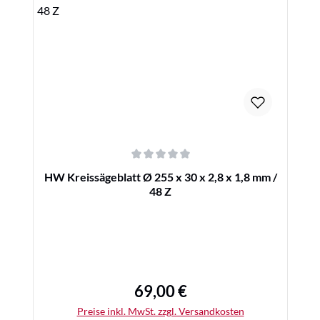
Details
Durchschnittliche Bewertung von 0 von 5 Sternen
HW Kreissägeblatt Ø 255 x 30 x 2,8 x 1,8 mm /
48 Z
69,00 €
Regulärer Preis:
Preise inkl. MwSt. zzgl. Versandkosten