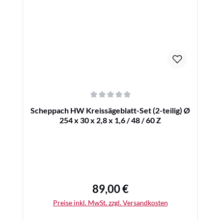
Details
Durchschnittliche Bewertung von 0 von 5 Sternen
Scheppach HW Kreissägeblatt-Set (2-teilig) Ø
254 x 30 x 2,8 x 1,6 / 48 / 60 Z
89,00 €
Regulärer Preis:
Preise inkl. MwSt. zzgl. Versandkosten