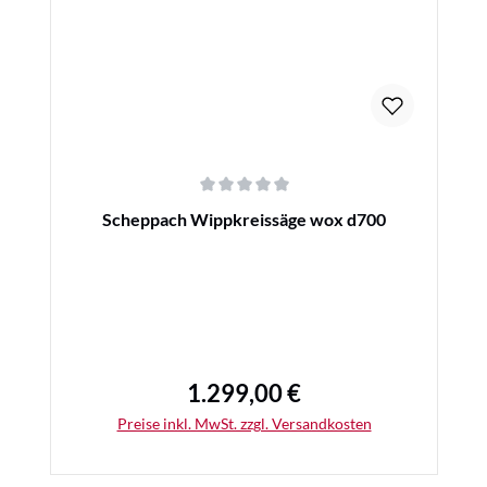
Durchschnittliche Bewertung von 0 von 5 Sternen
Scheppach Wippkreissäge wox d700
1.299,00 €
Regulärer Preis:
Preise inkl. MwSt. zzgl. Versandkosten