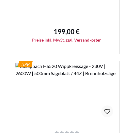
199,00 €
Regulärer Preis:
Preise inkl. MwSt. zzgl. Versandkosten
TIPP
Details