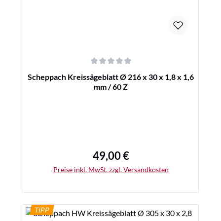
Durchschnittliche Bewertung von 0 von 5 Sternen
Scheppach Kreissägeblatt Ø 216 x 30 x 1,8 x 1,6
mm / 60 Z
49,00 €
Regulärer Preis:
Preise inkl. MwSt. zzgl. Versandkosten
TIPP