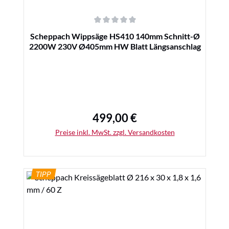
Durchschnittliche Bewertung von 0 von 5 Sternen
Scheppach Wippsäge HS410 140mm Schnitt-Ø
2200W 230V Ø405mm HW Blatt Längsanschlag
499,00 €
Regulärer Preis:
Preise inkl. MwSt. zzgl. Versandkosten
TIPP
Details