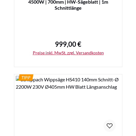
4500W | 700mm | HW-Sägeblatt | 1m
Schnittlänge
999,00 €
Regulärer Preis:
Preise inkl. MwSt. zzgl. Versandkosten
TIPP
Details