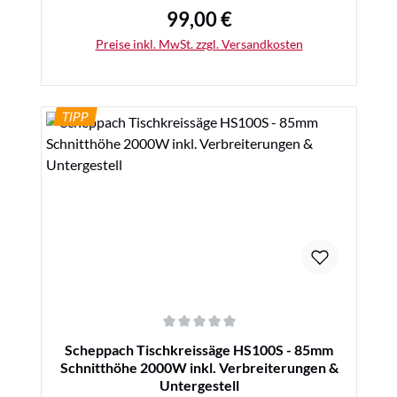
99,00 €
Regulärer Preis:
Preise inkl. MwSt. zzgl. Versandkosten
TIPP
Details
Durchschnittliche Bewertung von 0 von 5 Sternen
Scheppach Tischkreissäge HS100S - 85mm
Schnitthöhe 2000W inkl. Verbreiterungen &
Untergestell