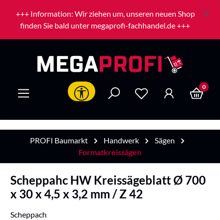
Zum Hauptinhalt springen
+++ Information: Wir ziehen um, unseren neuen Shop
finden Sie bald unter megaprofi-fachhandel.de +++
0
Werkzeugleiste anzeigen
PROFI Baumarkt
Handwerk
Sägen
Formatkreissägen
Scheppahc HW Kreissägeblatt Ø 700
x 30 x 4,5 x 3,2 mm / Z 42
Scheppach