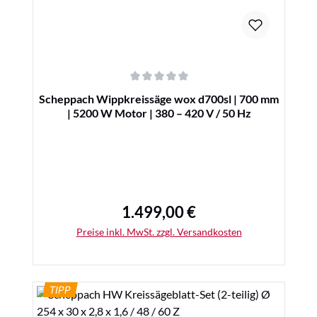
Durchschnittliche Bewertung von 0 von 5 Sternen
Scheppach Wippkreissäge wox d700sl | 700 mm
| 5200 W Motor | 380 – 420 V / 50 Hz
1.499,00 €
Regulärer Preis:
Preise inkl. MwSt. zzgl. Versandkosten
TIPP