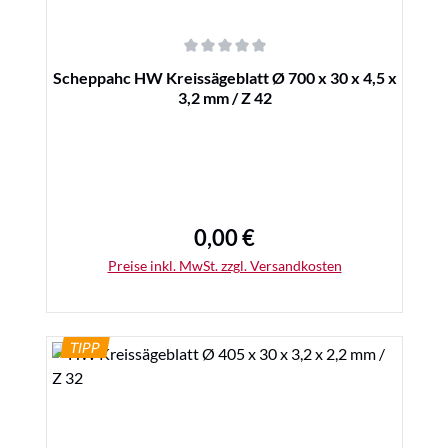
Durchschnittliche Bewertung von 0 von 5 Sternen
Scheppahc HW Kreissägeblatt Ø 700 x 30 x 4,5 x
3,2 mm / Z 42
0,00 €
Regulärer Preis:
Preise inkl. MwSt. zzgl. Versandkosten
TIPP
Details