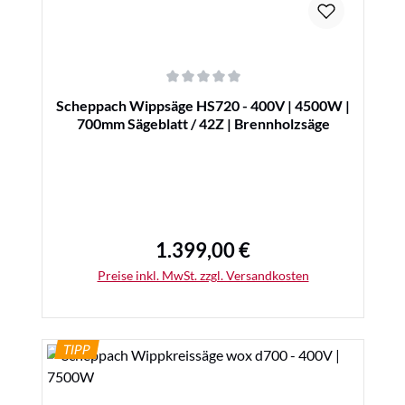
Durchschnittliche Bewertung von 0 von 5 Sternen
Scheppach Wippsäge HS720 - 400V | 4500W |
700mm Sägeblatt / 42Z | Brennholzsäge
1.399,00 €
Regulärer Preis:
Preise inkl. MwSt. zzgl. Versandkosten
TIPP
Details