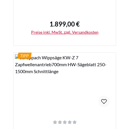
1.899,00 €
Regulärer Preis:
Preise inkl. MwSt. zzgl. Versandkosten
TIPP
Details
Durchschnittliche Bewertung von 0 von 5 Sternen