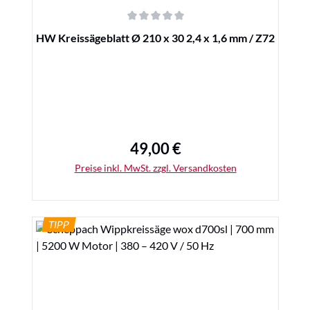
Durchschnittliche Bewertung von 0 von 5 Sternen
HW Kreissägeblatt Ø 210 x 30 2,4 x 1,6 mm / Z72
49,00 €
Regulärer Preis:
Preise inkl. MwSt. zzgl. Versandkosten
TIPP
Details